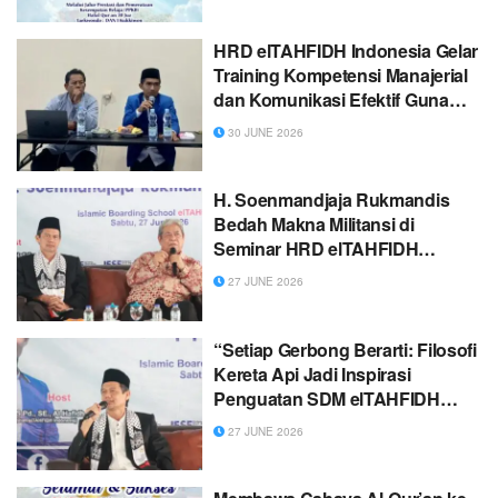
HRD elTAHFIDH Indonesia Gelar
Training Kompetensi Manajerial
dan Komunikasi Efektif Guna
Dongkrak Mutu Pendidikan
30 JUNE 2026
H. Soenmandjaja Rukmandis
Bedah Makna Militansi di
Seminar HRD elTAHFIDH
Indonesia
27 JUNE 2026
“Setiap Gerbong Berarti: Filosofi
Kereta Api Jadi Inspirasi
Penguatan SDM elTAHFIDH
Indonesia”
27 JUNE 2026