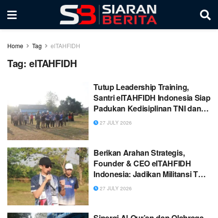
Home
Tag
elTAHFIDH
Tag:
elTAHFIDH
Tutup Leadership Training,
Santri elTAHFIDH Indonesia Siap
Padukan Kedisiplinan TNI dan
Akhlak Qur’ani
27 JULY 2026
Berikan Arahan Strategis,
Founder & CEO elTAHFIDH
Indonesia: Jadikan Militansi TNI
Inspirasi Membangun Jiwa
27 JULY 2026
Kepemimpinan Santri
Sinergi Al-Qur’an dan Olahraga,