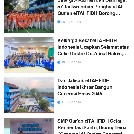
57 Taekwondoin Penghafal Al-
Qur’an elTAHFIDH Borong
Medali dalam
26 JULY 2026
TurnamenTaekwondo MGMP
Bogor Raya
Keluarga Besar elTAHFIDH
Indonesia Ucapkan Selamat atas
Gelar Doktor Dr. Zainul Hakim,
Lc., M.Si.
25 JULY 2026
Dari Jatisari, elTAHFIDH
Indonesia Ikhtiar Bangun
Generasi Emas 2045
21 JULY 2026
SMP Qur’an elTAHFIDH Gelar
Reorientasi Santri, Usung Tema
“Generasi Al-Qur’an Generasi