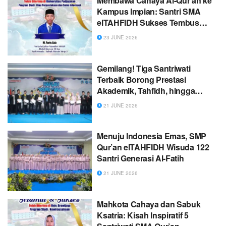
Membawa Cahaya Al-Qur’an ke
Kampus Impian: Santri SMA
elTAHFIDH Sukses Tembus
Unpad dan IPB!
23 JUNE 2026
Gemilang! Tiga Santriwati
Terbaik Borong Prestasi
Akademik, Tahfidh, hingga
Kancah Internasional di Haflah
21 JUNE 2026
Akhir Sanah SMP Qur’an
elTAHFIDH
Menuju Indonesia Emas, SMP
Qur’an elTAHFIDH Wisuda 122
Santri Generasi Al-Fatih
21 JUNE 2026
Mahkota Cahaya dan Sabuk
Ksatria: Kisah Inspiratif 5