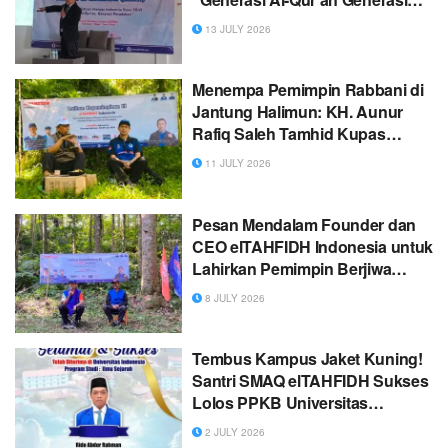
Peradaban”
13 JULY 2026
Menempa Pemimpin Rabbani di
Jantung Halimun: KH. Aunur
Rafiq Saleh Tamhid Kupas
Tuntas Syarat Pemimpin
11 JULY 2026
Tangguh pada LK III elTAHFIDH
Indonesia
Pesan Mendalam Founder dan
CEO elTAHFIDH Indonesia untuk
Lahirkan Pemimpin Berjiwa
Qurani
8 JULY 2026
Tembus Kampus Jaket Kuning!
Santri SMAQ elTAHFIDH Sukses
Lolos PPKB Universitas
Indonesia
2 JULY 2026