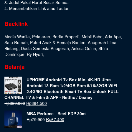
3. Judul Pakai Huruf Besar Semua
4. Menambahkan Link atau Tautan
Backlink
Media Wanita
,
Pelataran
,
Berita Properti
,
Mobil Babe
,
Ada Apa
,
Satu Rumah
,
Puteri Anak & Remaja Banten
,
Anugerah Lima
Bintang
,
Desta Semesta Anugerah
,
Anissa Quinn
,
Shira
Dominique
,
Ry Hyori
,
Belanja
UPHOME Android Tv Box Mini 4K-HD Ultra
Android 13 Ram 1/2/4GB Rom 8/16/32GB WIFI
2.4G/5G Bluetooth Smart Tv Box Unlock FULL
CHANNEL TV & Film & APP - Netflix / Disney
Rp
369.000
Rp
364.500
MBA Perfume - Reef EDP 30ml
Rp
79.900
Rp
67.400