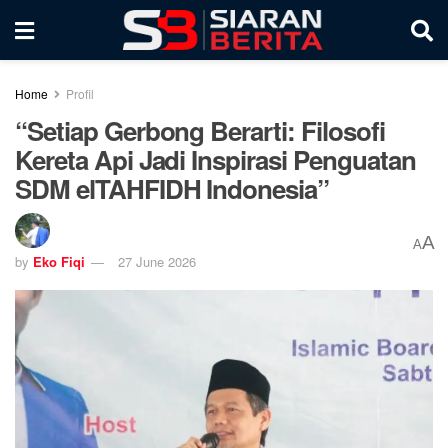
Home
Profil
“Setiap Gerbong Berarti: Filosofi
Kereta Api Jadi Inspirasi Penguatan
SDM elTAHFIDH Indonesia”
A
A
by
Eko Fiqi
27 June 2026