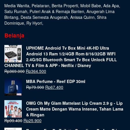
Media Wanita
,
Pelataran
,
Berita Properti
,
Mobil Babe
,
Ada Apa
,
Satu Rumah
,
Puteri Anak & Remaja Banten
,
Anugerah Lima
Bintang
,
Desta Semesta Anugerah
,
Anissa Quinn
,
Shira
Dominique
,
Ry Hyori
,
Belanja
UPHOME Android Tv Box Mini 4K-HD Ultra
Android 13 Ram 1/2/4GB Rom 8/16/32GB WIFI
2.4G/5G Bluetooth Smart Tv Box Unlock FULL
CHANNEL TV & Film & APP - Netflix / Disney
Rp
369.000
Rp
364.500
MBA Perfume - Reef EDP 30ml
Rp
79.900
Rp
67.400
OMG Oh My Glam Mattelast Lip Cream 2.9 g - Lip
Cream Matte Dengan Warna Intense, Tahan Lama
& Ringan
Rp
99.400
Rp
25.900