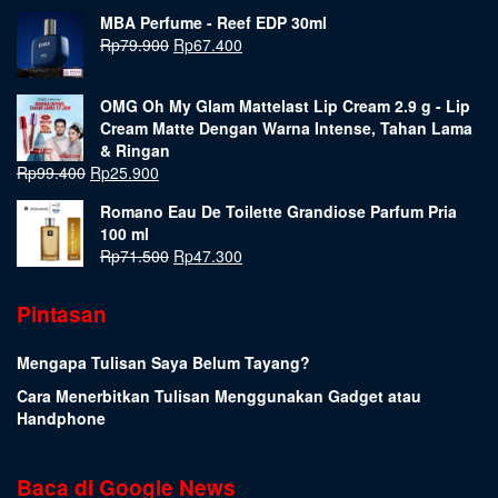
MBA Perfume - Reef EDP 30ml
Rp
79.900
Rp
67.400
OMG Oh My Glam Mattelast Lip Cream 2.9 g - Lip
Cream Matte Dengan Warna Intense, Tahan Lama
& Ringan
Rp
99.400
Rp
25.900
Romano Eau De Toilette Grandiose Parfum Pria
100 ml
Rp
71.500
Rp
47.300
Pintasan
Mengapa Tulisan Saya Belum Tayang?
Cara Menerbitkan Tulisan Menggunakan Gadget atau
Handphone
Baca di Google News