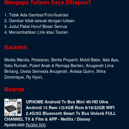
Mengapa Tulisan Saya Dihapus?
1. Tidak Ada Gambar/Foto/Ilustrasi
2. Gambar tidak sesuai dengan tulisan
3. Judul Pakai Huruf Besar Semua
4. Menambahkan Link atau Tautan
Backlink
Media Wanita
,
Pelataran
,
Berita Properti
,
Mobil Babe
,
Ada Apa
,
Satu Rumah
,
Puteri Anak & Remaja Banten
,
Anugerah Lima
Bintang
,
Desta Semesta Anugerah
,
Anissa Quinn
,
Shira
Dominique
,
Ry Hyori
,
Belanja
UPHOME Android Tv Box Mini 4K-HD Ultra
Android 13 Ram 1/2/4GB Rom 8/16/32GB WIFI
2.4G/5G Bluetooth Smart Tv Box Unlock FULL
CHANNEL TV & Film & APP - Netflix / Disney
Rp
369.000
Rp
364.500