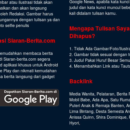
Google News, apabila kata kunci
bar atau ilustrasi tidak akan
judul dan kata kunci muncul beb
asikan dan akan langsung
kali didalam tulisan kamu.
 oleh Redaksi. Gambar harus
ungannya dengan tulisan ya dan
to selfie penulis
Mengapa Tulisan Saya
Dihapus?
asi Siaran-Berita.com
1. Tidak Ada Gambar/Foto/Ilustra
emudahkan membaca berita
2. Gambar tidak sesuai dengan t
di Siaran-berita.com segera
3. Judul Pakai Huruf Besar Sem
 aplikasi khusus untuk Android
4. Menambahkan Link atau Taut
le Play dan nikmati kemudahan
 berita langsung dari gadget
Backlink
Media Wanita
,
Pelataran
,
Berita 
Mobil Babe
,
Ada Apa
,
Satu Rum
Puteri Anak & Remaja Banten
,
A
Lima Bintang
,
Desta Semesta A
Anissa Quinn
,
Shira Dominique
,
Hyori
,