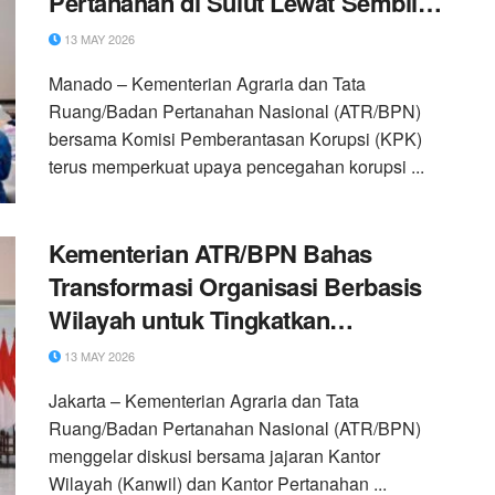
Pertanahan di Sulut Lewat Sembilan
Program Strategis
13 MAY 2026
Manado – Kementerian Agraria dan Tata
Ruang/Badan Pertanahan Nasional (ATR/BPN)
bersama Komisi Pemberantasan Korupsi (KPK)
terus memperkuat upaya pencegahan korupsi ...
Kementerian ATR/BPN Bahas
Transformasi Organisasi Berbasis
Wilayah untuk Tingkatkan
Pelayanan
13 MAY 2026
Jakarta – Kementerian Agraria dan Tata
Ruang/Badan Pertanahan Nasional (ATR/BPN)
menggelar diskusi bersama jajaran Kantor
Wilayah (Kanwil) dan Kantor Pertanahan ...