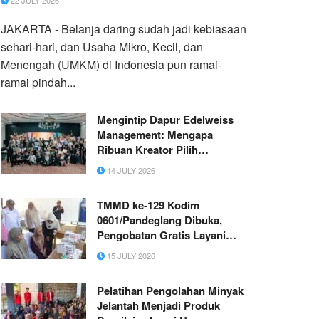
22 JULY 2026
JAKARTA - Belanja daring sudah jadi kebiasaan
sehari-hari, dan Usaha Mikro, Kecil, dan
Menengah (UMKM) di Indonesia pun ramai-
ramai pindah...
Mengintip Dapur Edelweiss
Management: Mengapa
Ribuan Kreator Pilih
Bergabung untuk Melejitkan
14 JULY 2026
Karier?
TMMD ke-129 Kodim
0601/Pandeglang Dibuka,
Pengobatan Gratis Layani
Ratusan Warga di Kecamatan
15 JULY 2026
Patia
Pelatihan Pengolahan Minyak
Jelantah Menjadi Produk