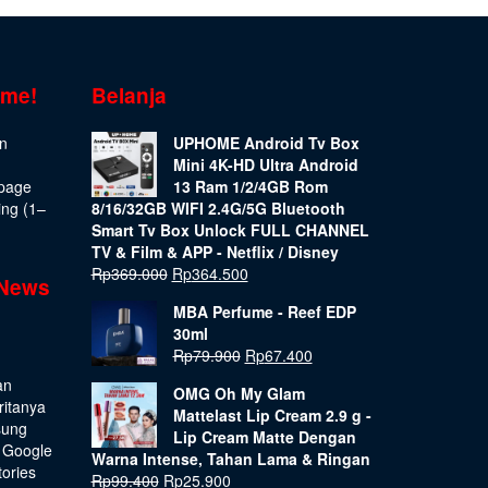
ome!
Belanja
on
UPHOME Android Tv Box
Mini 4K-HD Ultra Android
epage
13 Ram 1/2/4GB Rom
ing (1–
8/16/32GB WIFI 2.4G/5G Bluetooth
Smart Tv Box Unlock FULL CHANNEL
TV & Film & APP - Netflix / Disney
Rp
369.000
Rp
364.500
 News
MBA Perfume - Reef EDP
30ml
Rp
79.900
Rp
67.400
an
OMG Oh My Glam
ritanya
Mattelast Lip Cream 2.9 g -
sung
Lip Cream Matte Dengan
 Google
Warna Intense, Tahan Lama & Ringan
tories
Rp
99.400
Rp
25.900