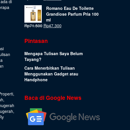
 ada di
erapa
Romano Eau De Toilette
Grandiose Parfum Pria 100
ml
Rp
71.500
Rp
47.300
Pintasan
si
Mengapa Tulisan Saya Belum
ulisan
Tayang?
ua
an
Cara Menerbitkan Tulisan
Menggunakan Gadget atau
Handphone
Properti
,
Baca di Google News
ah
,
nugerah
nugerah
,
Ry