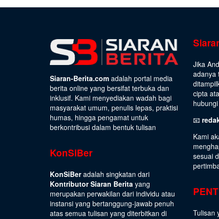
Siara
Jika An
adanya t
Siaran-Berita.com
adalah portal media
ditampil
berita online yang bersifat terbuka dan
cipta at
inklusif. Kami menyediakan wadah bagi
hubungi 
masyarakat umum, penulis lepas, praktisi
humas, hingga pengamat untuk
📧
reda
berkontribusi dalam bentuk tulisan
Kami ak
menghap
KonSiBer
sesuai 
pertimb
KonSiBer
adalah singkatan dari
Kontributor Siaran Berita
yang
PENT
merupakan perwakilan dari individu atau
instansi yang bertanggung-jawab penuh
Tulisan 
atas semua tulisan yang diterbitkan di