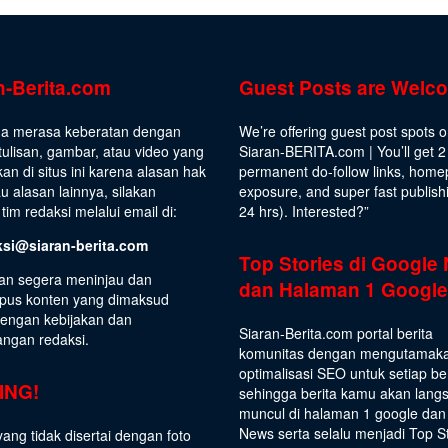
n-Berita.com
Guest Posts are Welc
da merasa keberatan dengan
We’re offering guest post spots 
ulisan, gambar, atau video yang
Siaran-BERITA.com | You’ll get 2
kan di situs ini karena alasan hak
permanent do-follow links, hom
au alasan lainnya, silakan
exposure, and super fast publish
tim redaksi melalui email di:
24 hrs).
Interested
?”
ksi@siaran-berita.com
Top Stories di Google
an segera meninjau dan
dan Halaman 1 Google
us konten yang dimaksud
dengan kebijakan dan
Siaran-Berita.com portal berita
angan redaksi.
komunitas dengan mengutamak
optimalisasi SEO untuk setiap be
ING!
sehingga berita kamu akan lang
muncul di halaman 1 google dan
News serta selalu menjadi Top S
yang tidak disertai dengan foto