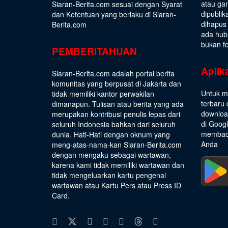
atau gam
Siaran-Berita.com sesuai dengan
Syarat
dipublik
dan Ketentuan
yang berlaku di Siaran-
dihapus
Berita.com
ada hub
bukan fo
PEMBERITAHUAN
Aplik
Siaran-Berita.com adalah portal berita
komunitas yang berpusat di Jakarta dan
Untuk m
tidak memiliki kantor perwakilan
terbaru 
dimanapun. Tulisan atau berita yang ada
download
merupakan kontribusi penulis lepas dari
di Goog
seluruh Indonesia bahkan dari seluruh
membaca
dunia. Hati-Hati dengan oknum yang
Anda
meng-atas-nama-kan Siaran-Berita.com
dengan mengaku sebagai wartawan,
karena kami tidak memiliki wartawan dan
tidak mengeluarkan kartu pengenal
wartawan atau Kartu Pers atau Press ID
Card.