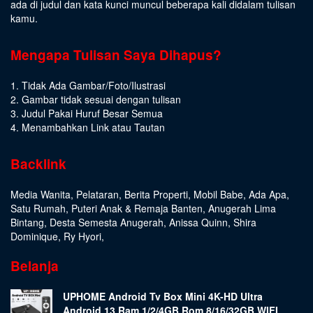
ada di judul dan kata kunci muncul beberapa kali didalam tulisan
kamu.
Mengapa Tulisan Saya Dihapus?
1. Tidak Ada Gambar/Foto/Ilustrasi
2. Gambar tidak sesuai dengan tulisan
3. Judul Pakai Huruf Besar Semua
4. Menambahkan Link atau Tautan
Backlink
Media Wanita
,
Pelataran
,
Berita Properti
,
Mobil Babe
,
Ada Apa
,
Satu Rumah
,
Puteri Anak & Remaja Banten
,
Anugerah Lima
Bintang
,
Desta Semesta Anugerah
,
Anissa Quinn
,
Shira
Dominique
,
Ry Hyori
,
Belanja
UPHOME Android Tv Box Mini 4K-HD Ultra
Android 13 Ram 1/2/4GB Rom 8/16/32GB WIFI