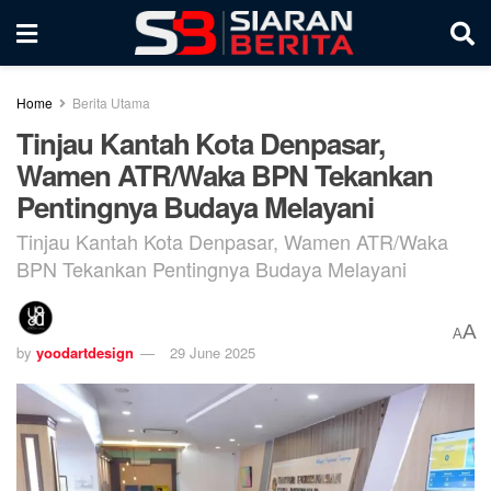
Home
Berita Utama
Tinjau Kantah Kota Denpasar,
Wamen ATR/Waka BPN Tekankan
Pentingnya Budaya Melayani
Tinjau Kantah Kota Denpasar, Wamen ATR/Waka
BPN Tekankan Pentingnya Budaya Melayani
A
A
by
yoodartdesign
29 June 2025