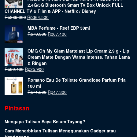
2.4G/5G Bluetooth Smart Tv Box Unlock FULL
CHANNEL TV & Film & APP - Netflix / Disney
Rp
369.000
Rp
364.500
MBA Perfume - Reef EDP 30ml
Rp
79.900
Rp
67.400
OMG Oh My Glam Mattelast Lip Cream 2.9 g - Lip
Cream Matte Dengan Warna Intense, Tahan Lama
& Ringan
Rp
99.400
Rp
25.900
Romano Eau De Toilette Grandiose Parfum Pria
100 ml
Rp
71.500
Rp
47.300
Pintasan
Mengapa Tulisan Saya Belum Tayang?
Cara Menerbitkan Tulisan Menggunakan Gadget atau
Handphone