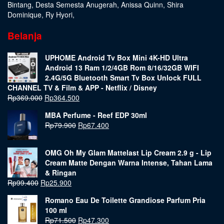
Bintang
,
Desta Semesta Anugerah
,
Anissa Quinn
,
Shira
Dominique
,
Ry Hyori
,
Belanja
UPHOME Android Tv Box Mini 4K-HD Ultra
Android 13 Ram 1/2/4GB Rom 8/16/32GB WIFI
2.4G/5G Bluetooth Smart Tv Box Unlock FULL
CHANNEL TV & Film & APP - Netflix / Disney
Rp
369.000
Rp
364.500
MBA Perfume - Reef EDP 30ml
Rp
79.900
Rp
67.400
OMG Oh My Glam Mattelast Lip Cream 2.9 g - Lip
Cream Matte Dengan Warna Intense, Tahan Lama
& Ringan
Rp
99.400
Rp
25.900
Romano Eau De Toilette Grandiose Parfum Pria
100 ml
Rp
71.500
Rp
47.300