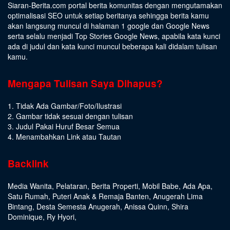
Siaran-Berita.com portal berita komunitas dengan mengutamakan
optimalisasi SEO untuk setiap beritanya sehingga berita kamu
akan langsung muncul di halaman 1 google dan Google News
serta selalu menjadi Top Stories Google News, apabila kata kunci
ada di judul dan kata kunci muncul beberapa kali didalam tulisan
kamu.
Mengapa Tulisan Saya Dihapus?
1. Tidak Ada Gambar/Foto/Ilustrasi
2. Gambar tidak sesuai dengan tulisan
3. Judul Pakai Huruf Besar Semua
4. Menambahkan Link atau Tautan
Backlink
Media Wanita
,
Pelataran
,
Berita Properti
,
Mobil Babe
,
Ada Apa
,
Satu Rumah
,
Puteri Anak & Remaja Banten
,
Anugerah Lima
Bintang
,
Desta Semesta Anugerah
,
Anissa Quinn
,
Shira
Dominique
,
Ry Hyori
,