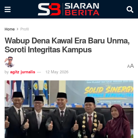
Home
Profil
Wabup Dena Kawal Era Baru Unma,
Soroti Integritas Kampus
A
A
by
agitz jurnalis
12 May 2026