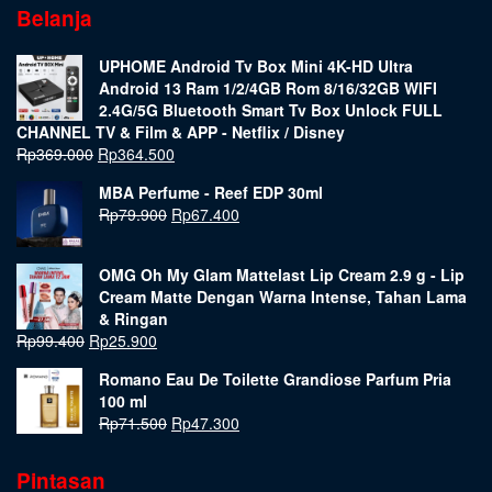
Belanja
UPHOME Android Tv Box Mini 4K-HD Ultra
Android 13 Ram 1/2/4GB Rom 8/16/32GB WIFI
2.4G/5G Bluetooth Smart Tv Box Unlock FULL
CHANNEL TV & Film & APP - Netflix / Disney
Rp
369.000
Rp
364.500
MBA Perfume - Reef EDP 30ml
Rp
79.900
Rp
67.400
OMG Oh My Glam Mattelast Lip Cream 2.9 g - Lip
Cream Matte Dengan Warna Intense, Tahan Lama
& Ringan
Rp
99.400
Rp
25.900
Romano Eau De Toilette Grandiose Parfum Pria
100 ml
Rp
71.500
Rp
47.300
Pintasan