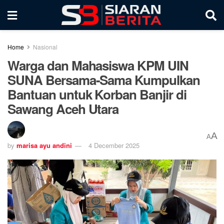
Home
Nasional
Warga dan Mahasiswa KPM UIN
SUNA Bersama-Sama Kumpulkan
Bantuan untuk Korban Banjir di
Sawang Aceh Utara
A
A
by
marisa ayu andini
4 December 2025