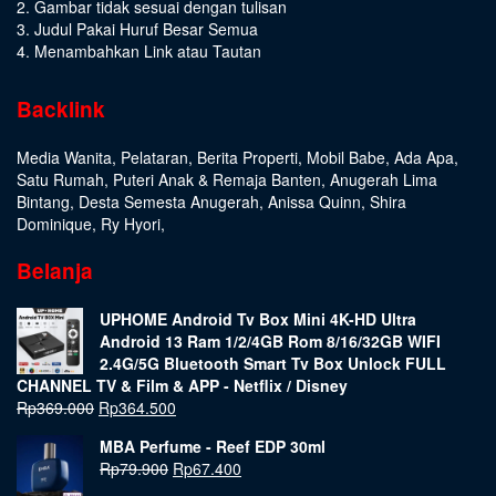
2. Gambar tidak sesuai dengan tulisan
3. Judul Pakai Huruf Besar Semua
4. Menambahkan Link atau Tautan
Backlink
Media Wanita
,
Pelataran
,
Berita Properti
,
Mobil Babe
,
Ada Apa
,
Satu Rumah
,
Puteri Anak & Remaja Banten
,
Anugerah Lima
Bintang
,
Desta Semesta Anugerah
,
Anissa Quinn
,
Shira
Dominique
,
Ry Hyori
,
Belanja
UPHOME Android Tv Box Mini 4K-HD Ultra
Android 13 Ram 1/2/4GB Rom 8/16/32GB WIFI
2.4G/5G Bluetooth Smart Tv Box Unlock FULL
CHANNEL TV & Film & APP - Netflix / Disney
Rp
369.000
Rp
364.500
MBA Perfume - Reef EDP 30ml
Rp
79.900
Rp
67.400