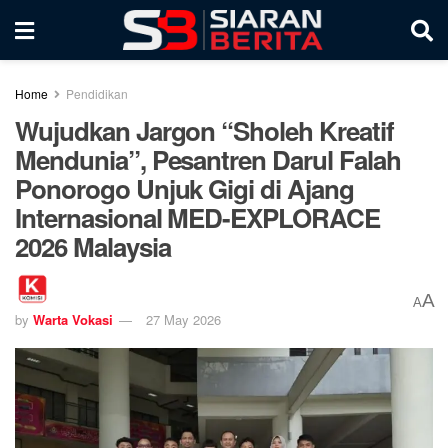
Home
Pendidikan
Wujudkan Jargon “Sholeh Kreatif
Mendunia”, Pesantren Darul Falah
Ponorogo Unjuk Gigi di Ajang
Internasional MED-EXPLORACE
2026 Malaysia
A
A
by
Warta Vokasi
27 May 2026