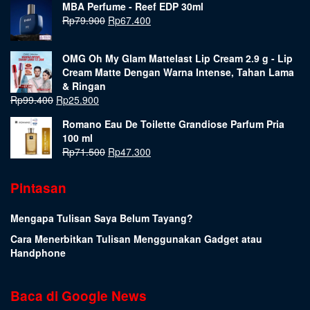
MBA Perfume - Reef EDP 30ml
Rp
79.900
Rp
67.400
OMG Oh My Glam Mattelast Lip Cream 2.9 g - Lip
Cream Matte Dengan Warna Intense, Tahan Lama
& Ringan
Rp
99.400
Rp
25.900
Romano Eau De Toilette Grandiose Parfum Pria
100 ml
Rp
71.500
Rp
47.300
Pintasan
Mengapa Tulisan Saya Belum Tayang?
Cara Menerbitkan Tulisan Menggunakan Gadget atau
Handphone
Baca di Google News