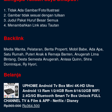
1. Tidak Ada Gambar/Foto/Ilustrasi
2. Gambar tidak sesuai dengan tulisan
3. Judul Pakai Huruf Besar Semua
4. Menambahkan Link atau Tautan
Backlink
Media Wanita
,
Pelataran
,
Berita Properti
,
Mobil Babe
,
Ada Apa
,
Satu Rumah
,
Puteri Anak & Remaja Banten
,
Anugerah Lima
Bintang
,
Desta Semesta Anugerah
,
Anissa Quinn
,
Shira
Dominique
,
Ry Hyori
,
Belanja
UPHOME Android Tv Box Mini 4K-HD Ultra
Android 13 Ram 1/2/4GB Rom 8/16/32GB WIFI
2.4G/5G Bluetooth Smart Tv Box Unlock FULL
CHANNEL TV & Film & APP - Netflix / Disney
Rp
369.000
Rp
364.500