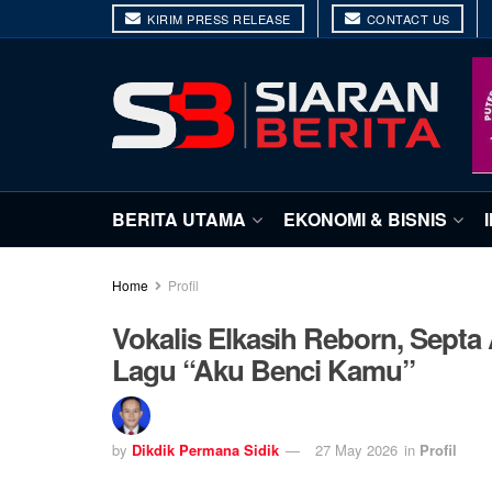
KIRIM PRESS RELEASE
CONTACT US
BERITA UTAMA
EKONOMI & BISNIS
Home
Profil
Vokalis Elkasih Reborn, Septa
Lagu “Aku Benci Kamu”
by
Dikdik Permana Sidik
27 May 2026
in
Profil