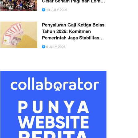
Gelar Senam Pagi dan Lomba
Bersama Warga Desa
13 JULY 2026
Sumberwudi
Penyaluran Gaji Ketiga Belas
Tahun 2026: Komitmen
Pemerintah Jaga Stabilitas
Ekonomi di Tengah Gejolak
6 JULY 2026
Ekonomi Global