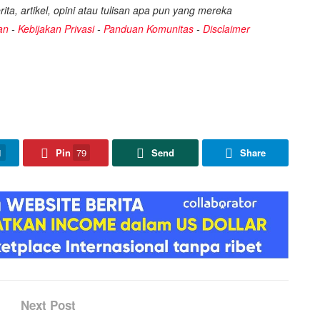
ita, artikel, opini atau tulisan apa pun yang mereka
an
-
Kebijakan Privasi
-
Panduan Komunitas
-
Disclaimer
1
Pin
79
Send
Share
Next Post