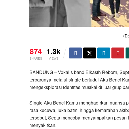
(Do
874
1.3k
SHARES
VIEWS
BANDUNG – Vokalis band Elkasih Reborn, Septa
terbarunya melalui single berjudul Aku Benci K
mengeksplorasi identitas musikal di luar grup
Single Aku Benci Kamu menghadirkan nuansa p
rasa kecewa, luka batin, hingga kemarahan aki
tersebut, Septa mencoba menyampaikan pesan t
menyakitkan.