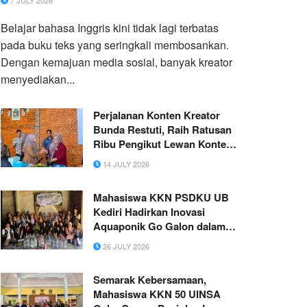
7 JULY 2026
Belajar bahasa Inggris kini tidak lagi terbatas
pada buku teks yang seringkali membosankan.
Dengan kemajuan media sosial, banyak kreator
menyediakan...
Perjalanan Konten Kreator
Bunda Restuti, Raih Ratusan
Ribu Pengikut Lewan Konten
Konsultasi
14 JULY 2026
Mahasiswa KKN PSDKU UB
Kediri Hadirkan Inovasi
Aquaponik Go Galon dalam
Mewujudkan Pekarangan
26 JULY 2026
Pangan Lestari
Semarak Kebersamaan,
Mahasiswa KKN 50 UINSA