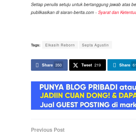
Setiap penulis setuju untuk bertanggung jawab atas ber
publikasikan di siaran-berita.com -
Syarat dan Ketentu
Tags:
Elkasih Reborn
Septa Agustin
Share
350
Tweet
219
Share
6
Previous Post