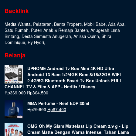
Backlink
Media Wanita
,
Pelataran
,
Berita Properti
,
Mobil Babe
,
Ada Apa
,
Satu Rumah
,
Puteri Anak & Remaja Banten
,
Anugerah Lima
Bintang
,
Desta Semesta Anugerah
,
Anissa Quinn
,
Shira
Dominique
,
Ry Hyori
,
Belanja
UPHOME Android Tv Box Mini 4K-HD Ultra
Android 13 Ram 1/2/4GB Rom 8/16/32GB WIFI
2.4G/5G Bluetooth Smart Tv Box Unlock FULL
CHANNEL TV & Film & APP - Netflix / Disney
Rp
369.000
Rp
364.500
MBA Perfume - Reef EDP 30ml
Rp
79.900
Rp
67.400
OMG Oh My Glam Mattelast Lip Cream 2.9 g - Lip
Cream Matte Dengan Warna Intense, Tahan Lama