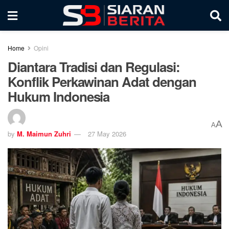
Home
Opini
Diantara Tradisi dan Regulasi:
Konflik Perkawinan Adat dengan
Hukum Indonesia
A
A
by
M. Maimun Zuhri
27 May 2026