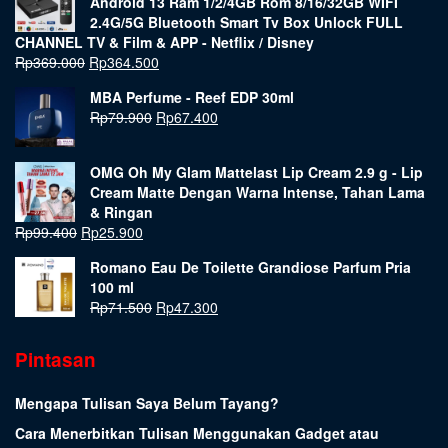
Android 13 Ram 1/2/4GB Rom 8/16/32GB WIFI
2.4G/5G Bluetooth Smart Tv Box Unlock FULL
CHANNEL TV & Film & APP - Netflix / Disney
Rp
369.000
Rp
364.500
MBA Perfume - Reef EDP 30ml
Rp
79.900
Rp
67.400
OMG Oh My Glam Mattelast Lip Cream 2.9 g - Lip
Cream Matte Dengan Warna Intense, Tahan Lama
& Ringan
Rp
99.400
Rp
25.900
Romano Eau De Toilette Grandiose Parfum Pria
100 ml
Rp
71.500
Rp
47.300
Pintasan
Mengapa Tulisan Saya Belum Tayang?
Cara Menerbitkan Tulisan Menggunakan Gadget atau