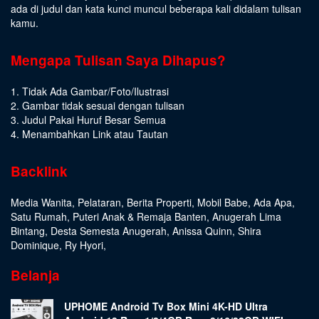
ada di judul dan kata kunci muncul beberapa kali didalam tulisan
kamu.
Mengapa Tulisan Saya Dihapus?
1. Tidak Ada Gambar/Foto/Ilustrasi
2. Gambar tidak sesuai dengan tulisan
3. Judul Pakai Huruf Besar Semua
4. Menambahkan Link atau Tautan
Backlink
Media Wanita
,
Pelataran
,
Berita Properti
,
Mobil Babe
,
Ada Apa
,
Satu Rumah
,
Puteri Anak & Remaja Banten
,
Anugerah Lima
Bintang
,
Desta Semesta Anugerah
,
Anissa Quinn
,
Shira
Dominique
,
Ry Hyori
,
Belanja
UPHOME Android Tv Box Mini 4K-HD Ultra