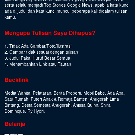
serta selalu menjadi Top Stories Google News, apabila kata kunci
ada di judul dan kata kunci muncul beberapa kali didalam tulisan
kamu.
Mengapa Tulisan Saya Dihapus?
1. Tidak Ada Gambar/Foto/Ilustrasi
2. Gambar tidak sesuai dengan tulisan
3. Judul Pakai Huruf Besar Semua
4. Menambahkan Link atau Tautan
Backlink
Media Wanita
,
Pelataran
,
Berita Properti
,
Mobil Babe
,
Ada Apa
,
Satu Rumah
,
Puteri Anak & Remaja Banten
,
Anugerah Lima
Bintang
,
Desta Semesta Anugerah
,
Anissa Quinn
,
Shira
Dominique
,
Ry Hyori
,
Belanja