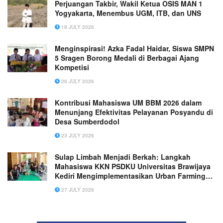
Perjuangan Takbir, Wakil Ketua OSIS MAN 1
Yogyakarta, Menembus UGM, ITB, dan UNS
18 JULY 2026
Menginspirasi! Azka Fadal Haidar, Siswa SMPN
5 Sragen Borong Medali di Berbagai Ajang
Kompetisi
26 JULY 2026
Kontribusi Mahasiswa UM BBM 2026 dalam
Menunjang Efektivitas Pelayanan Posyandu di
Desa Sumberdodol
23 JULY 2026
Sulap Limbah Menjadi Berkah: Langkah
Mahasiswa KKN PSDKU Universitas Brawijaya
Kediri Mengimplementasikan Urban Farming
Berbasis Circular Economy melalui Program
27 JULY 2026
Budidaya Ikan dalam Ember dan Probiotik di
Desa Beji, Kecamatan Boyolangu