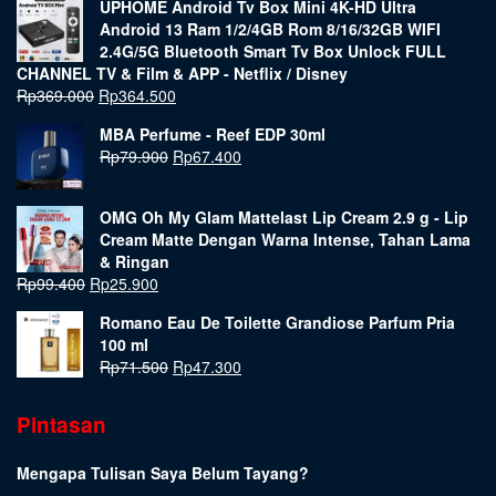
UPHOME Android Tv Box Mini 4K-HD Ultra
Android 13 Ram 1/2/4GB Rom 8/16/32GB WIFI
2.4G/5G Bluetooth Smart Tv Box Unlock FULL
CHANNEL TV & Film & APP - Netflix / Disney
Rp
369.000
Rp
364.500
MBA Perfume - Reef EDP 30ml
Rp
79.900
Rp
67.400
OMG Oh My Glam Mattelast Lip Cream 2.9 g - Lip
Cream Matte Dengan Warna Intense, Tahan Lama
& Ringan
Rp
99.400
Rp
25.900
Romano Eau De Toilette Grandiose Parfum Pria
100 ml
Rp
71.500
Rp
47.300
Pintasan
Mengapa Tulisan Saya Belum Tayang?