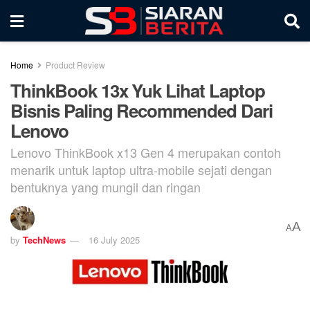
Home
Product Review
ThinkBook 13x Yuk Lihat Laptop
Bisnis Paling Recommended Dari
Lenovo
Lenovo ThinkBook x13 Gen 4 merupakan contoh
menarik untuk laptop ultra-mobile sejati dengan
bentuknya yang mungil dan ringan
A
A
by
TechNews
16 July 2025