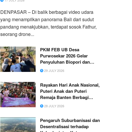
17 JULY 2026
DENPASAR – Di balik berbagai video udara
yang menampilkan panorama Bali dari sudut
pandang menakjubkan, terdapat sosok Fathur,
seorang drone...
PKM FEB UB Desa
Purwosekar 2026 Gelar
Penyuluhan Biopori dan
Penanaman TOGA sebagai
29 JULY 2026
Upaya Pengelolaan
Lingkungan Berkelanjutan
Rayakan Hari Anak Nasional,
Puteri Anak dan Puteri
Remaja Banten Berbagi
Keceriaan Bersama Anak
28 JULY 2026
Lapak Pemulung
Pengaruh Suburbanisasi dan
Desentralisasi terhadap