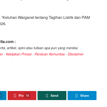
 “Keluhan Warganet tentang Tagihan Listrik dan PAM
026.
ita.com :
ita, artikel, opini atau tulisan apa pun yang mereka
an
-
Kebijakan Privasi
-
Panduan Komunitas
-
Disclaimer
1
Pin
78
Send
Share