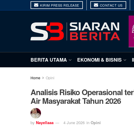
KIRIM PRESS RELEASE
CONTACT US
BERITA UTAMA
EKONOMI & BISNIS
Home
Opini
Analisis Risiko Operasional te
Air Masyarakat Tahun 2026
by
Nayellaaa
4 June 2026
in
Opini