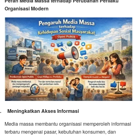
Peran Media Massa terhadap Perubahan Perilaku
Organisasi Modern
1.
Meningkatkan Akses Informasi
Media massa membantu organisasi memperoleh informasi
terbaru mengenai pasar, kebutuhan konsumen, dan