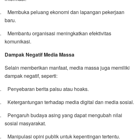
4.
Membuka peluang ekonomi dan lapangan pekerjaan
baru.
5.
Membantu organisasi meningkatkan efektivitas
komunikasi.
Dampak Negatif Media Massa
Selain memberikan manfaat, media massa juga memiliki
dampak negatif, seperti:
1.
Penyebaran berita palsu atau hoaks.
2.
Ketergantungan terhadap media digital dan media sosial.
3.
Pengaruh budaya asing yang dapat mengubah nilai
sosial masyarakat.
4.
Manipulasi opini publik untuk kepentingan tertentu.