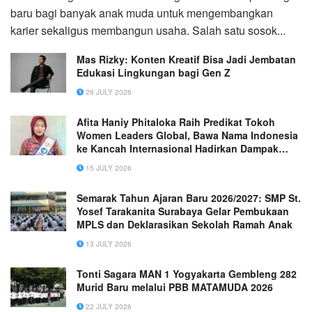
baru bagi banyak anak muda untuk mengembangkan
karier sekaligus membangun usaha. Salah satu sosok...
Mas Rizky: Konten Kreatif Bisa Jadi Jembatan
Edukasi Lingkungan bagi Gen Z
26 JULY 2026
Afita Haniy Phitaloka Raih Predikat Tokoh
Women Leaders Global, Bawa Nama Indonesia
ke Kancah Internasional Hadirkan Dampak
Melalui 40+ Program Bersama Para Perempuan
15 JULY 2026
dari 80+ Negara
Semarak Tahun Ajaran Baru 2026/2027: SMP St.
Yosef Tarakanita Surabaya Gelar Pembukaan
MPLS dan Deklarasikan Sekolah Ramah Anak
13 JULY 2026
Tonti Sagara MAN 1 Yogyakarta Gembleng 282
Murid Baru melalui PBB MATAMUDA 2026
22 JULY 2026