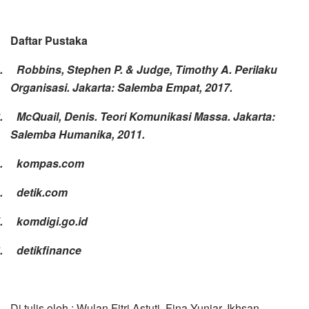
Daftar Pustaka
1.
Robbins, Stephen P. & Judge, Timothy A. Perilaku
Organisasi. Jakarta: Salemba Empat, 2017.
2.
McQuail, Denis. Teori Komunikasi Massa. Jakarta:
Salemba Humanika, 2011.
3.
kompas.com
4.
detik.com
5.
komdigi.go.id
6.
detikfinance
Di tulis oleh : Wulan Fitri Astuti, Fina Yuniar, Ikhsan