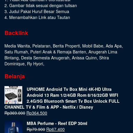
2. Gambar tidak sesuai dengan tulisan
3. Judul Pakai Huruf Besar Semua
4. Menambahkan Link atau Tautan
Backlink
Media Wanita
,
Pelataran
,
Berita Properti
,
Mobil Babe
,
Ada Apa
,
Satu Rumah
,
Puteri Anak & Remaja Banten
,
Anugerah Lima
Bintang
,
Desta Semesta Anugerah
,
Anissa Quinn
,
Shira
Dominique
,
Ry Hyori
,
Belanja
UPHOME Android Tv Box Mini 4K-HD Ultra
Android 13 Ram 1/2/4GB Rom 8/16/32GB WIFI
2.4G/5G Bluetooth Smart Tv Box Unlock FULL
CHANNEL TV & Film & APP - Netflix / Disney
Rp
369.000
Rp
364.500
MBA Perfume - Reef EDP 30ml
Rp
79.900
Rp
67.400