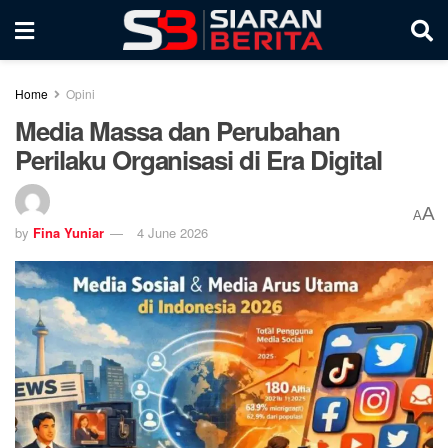
Home
Opini
Media Massa dan Perubahan
Perilaku Organisasi di Era Digital
A
A
by
Fina Yuniar
4 June 2026