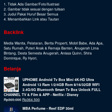
1. Tidak Ada Gambar/Foto/Ilustrasi
2. Gambar tidak sesuai dengan tulisan
3. Judul Pakai Huruf Besar Semua
4. Menambahkan Link atau Tautan
Backlink
Media Wanita
,
Pelataran
,
Berita Properti
,
Mobil Babe
,
Ada Apa
,
Satu Rumah
,
Puteri Anak & Remaja Banten
,
Anugerah Lima
Bintang
,
Desta Semesta Anugerah
,
Anissa Quinn
,
Shira
Dominique
,
Ry Hyori
,
Belanja
UPHOME Android Tv Box Mini 4K-HD Ultra
Android 13 Ram 1/2/4GB Rom 8/16/32GB WIFI
2.4G/5G Bluetooth Smart Tv Box Unlock FULL
CHANNEL TV & Film & APP - Netflix / Disney
Rp
369.000
Rp
364.500
MBA Perfume - Reef EDP 30ml