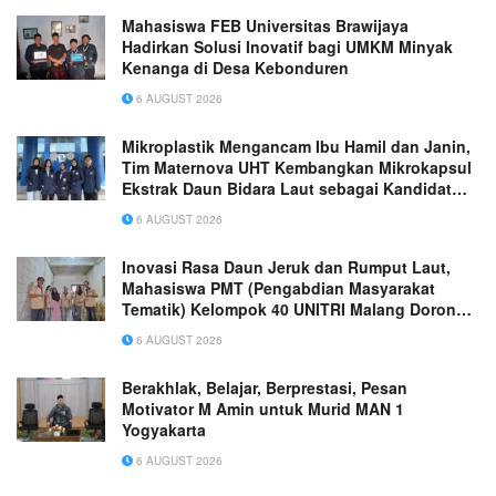
Mahasiswa FEB Universitas Brawijaya
Hadirkan Solusi Inovatif bagi UMKM Minyak
Kenanga di Desa Kebonduren
6 AUGUST 2026
Mikroplastik Mengancam Ibu Hamil dan Janin,
Tim Maternova UHT Kembangkan Mikrokapsul
Ekstrak Daun Bidara Laut sebagai Kandidat
Antiinflamasi Plasenta
6 AUGUST 2026
Inovasi Rasa Daun Jeruk dan Rumput Laut,
Mahasiswa PMT (Pengabdian Masyarakat
Tematik) Kelompok 40 UNITRI Malang Dorong
Daya Saing UMKM “Kerupuk Singkong
6 AUGUST 2026
Nusantara Putra” di Kota Batu
Berakhlak, Belajar, Berprestasi, Pesan
Motivator M Amin untuk Murid MAN 1
Yogyakarta
6 AUGUST 2026