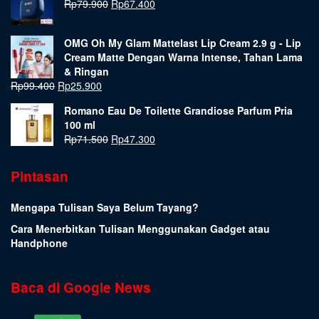
Rp
79.900
Rp
67.400
OMG Oh My Glam Mattelast Lip Cream 2.9 g - Lip
Cream Matte Dengan Warna Intense, Tahan Lama
& Ringan
Rp
99.400
Rp
25.900
Romano Eau De Toilette Grandiose Parfum Pria
100 ml
Rp
71.500
Rp
47.300
Pintasan
Mengapa Tulisan Saya Belum Tayang?
Cara Menerbitkan Tulisan Menggunakan Gadget atau
Handphone
Baca di Google News