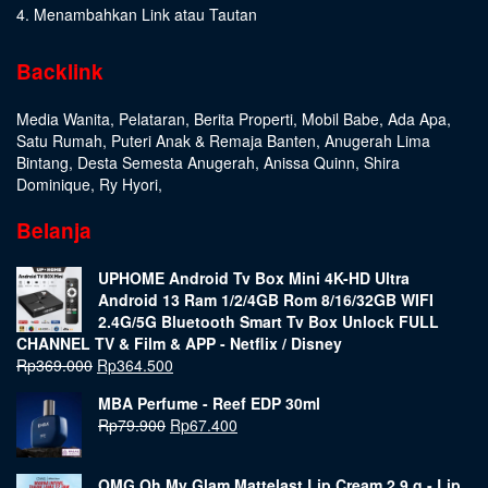
4. Menambahkan Link atau Tautan
Backlink
Media Wanita
,
Pelataran
,
Berita Properti
,
Mobil Babe
,
Ada Apa
,
Satu Rumah
,
Puteri Anak & Remaja Banten
,
Anugerah Lima
Bintang
,
Desta Semesta Anugerah
,
Anissa Quinn
,
Shira
Dominique
,
Ry Hyori
,
Belanja
UPHOME Android Tv Box Mini 4K-HD Ultra
Android 13 Ram 1/2/4GB Rom 8/16/32GB WIFI
2.4G/5G Bluetooth Smart Tv Box Unlock FULL
CHANNEL TV & Film & APP - Netflix / Disney
Rp
369.000
Rp
364.500
MBA Perfume - Reef EDP 30ml
Rp
79.900
Rp
67.400
OMG Oh My Glam Mattelast Lip Cream 2.9 g - Lip