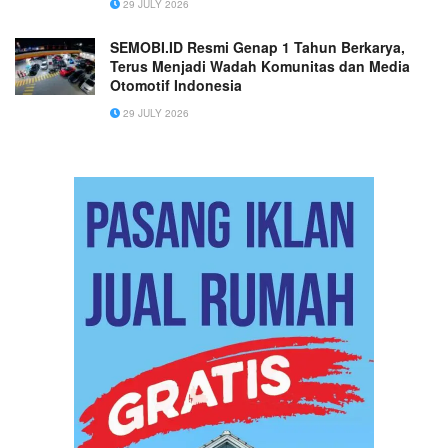
29 JULY 2026
bukan gambar logo, brosur, tanpa ada tulisan)
(dilarang mencantumkan nomor telepon,
SEMOBI.ID Resmi Genap 1 Tahun Berkarya,
website )
Terus Menjadi Wadah Komunitas dan Media
Otomotif Indonesia
29 JULY 2026