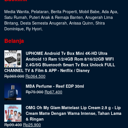
Media Wanita
,
Pelataran
,
Berita Properti
,
Mobil Babe
,
Ada Apa
,
Satu Rumah
,
Puteri Anak & Remaja Banten
,
Anugerah Lima
Bintang
,
Desta Semesta Anugerah
,
Anissa Quinn
,
Shira
Dominique
,
Ry Hyori
,
Belanja
UPHOME Android Tv Box Mini 4K-HD Ultra
Android 13 Ram 1/2/4GB Rom 8/16/32GB WIFI
2.4G/5G Bluetooth Smart Tv Box Unlock FULL
CHANNEL TV & Film & APP - Netflix / Disney
Rp
369.000
Rp
364.500
MBA Perfume - Reef EDP 30ml
Rp
79.900
Rp
67.400
OMG Oh My Glam Mattelast Lip Cream 2.9 g - Lip
Cream Matte Dengan Warna Intense, Tahan Lama
& Ringan
Rp
99.400
Rp
25.900