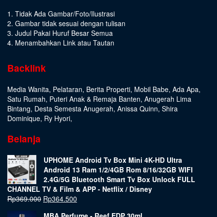
1. Tidak Ada Gambar/Foto/Ilustrasi
2. Gambar tidak sesuai dengan tulisan
3. Judul Pakai Huruf Besar Semua
4. Menambahkan Link atau Tautan
Backlink
Media Wanita
,
Pelataran
,
Berita Properti
,
Mobil Babe
,
Ada Apa
,
Satu Rumah
,
Puteri Anak & Remaja Banten
,
Anugerah Lima
Bintang
,
Desta Semesta Anugerah
,
Anissa Quinn
,
Shira
Dominique
,
Ry Hyori
,
Belanja
UPHOME Android Tv Box Mini 4K-HD Ultra
Android 13 Ram 1/2/4GB Rom 8/16/32GB WIFI
2.4G/5G Bluetooth Smart Tv Box Unlock FULL
CHANNEL TV & Film & APP - Netflix / Disney
Rp
369.000
Rp
364.500
MBA Perfume - Reef EDP 30ml