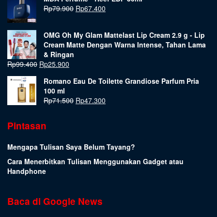
Rp
79.900
Rp
67.400
OMG Oh My Glam Mattelast Lip Cream 2.9 g - Lip
Cream Matte Dengan Warna Intense, Tahan Lama
& Ringan
Rp
99.400
Rp
25.900
Romano Eau De Toilette Grandiose Parfum Pria
100 ml
Rp
71.500
Rp
47.300
Pintasan
Mengapa Tulisan Saya Belum Tayang?
Cara Menerbitkan Tulisan Menggunakan Gadget atau
Handphone
Baca di Google News