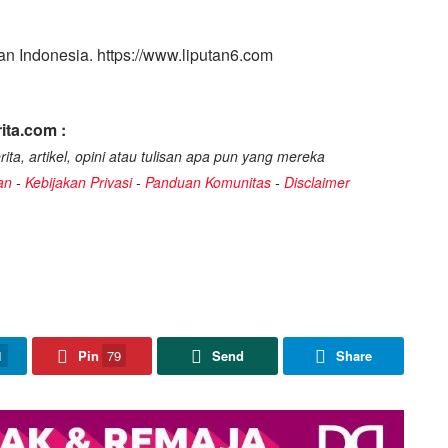
n Indonesia. https://www.liputan6.com
ita.com :
ita, artikel, opini atau tulisan apa pun yang mereka
an
-
Kebijakan Privasi
-
Panduan Komunitas
-
Disclaimer
1
Pin
79
Send
Share