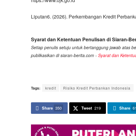
https://www.ojk.go.id
Liputan6. (2026). Perkembangan Kredit Perbanka
Syarat dan Ketentuan Penulisan di Siaran-Ber
Setiap penulis setuju untuk bertanggung jawab atas ber
publikasikan di siaran-berita.com -
Syarat dan Ketentu
Tags:
kredit
Risiko Kredit Perbankan Indonesia
Share
350
Tweet
219
Share
6