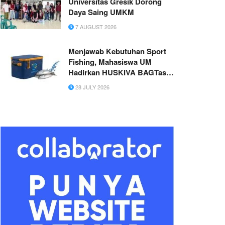
Universitas Gresik Dorong
Daya Saing UMKM
7 AUGUST 2026
Menjawab Kebutuhan Sport
Fishing, Mahasiswa UM
Hadirkan HUSKIVA BAGTas
Penyimpanan Ikan Berbasis
28 JULY 2026
Sabut Kelapa