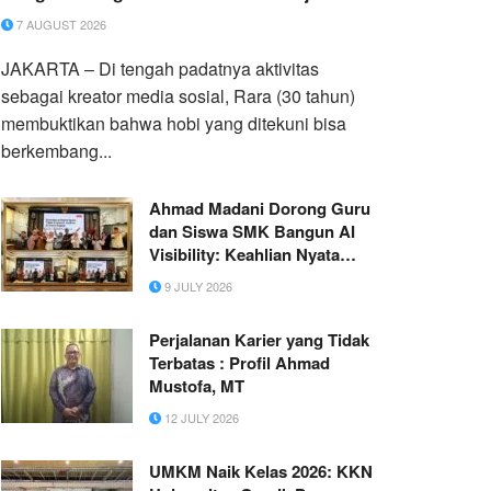
Usaha Penuh Inspirasi
7 AUGUST 2026
JAKARTA – Di tengah padatnya aktivitas
sebagai kreator media sosial, Rara (30 tahun)
membuktikan bahwa hobi yang ditekuni bisa
berkembang...
Ahmad Madani Dorong Guru
dan Siswa SMK Bangun AI
Visibility: Keahlian Nyata
Perlu Memiliki Bukti Digital
9 JULY 2026
Perjalanan Karier yang Tidak
Terbatas : Profil Ahmad
Mustofa, MT
12 JULY 2026
UMKM Naik Kelas 2026: KKN