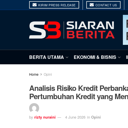
KIRIM PRESS RELEASE
CONTACT US
BERITA UTAMA
EKONOMI & BISNIS
Home
Opini
Analisis Risiko Kredit Perban
Pertumbuhan Kredit yang Menc
by
rizty nuraini
4 June 2026
in
Opini