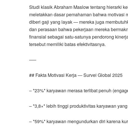
Studi klasik Abraham Maslow tentang hierarki ke
meletakkan dasar pemahaman bahwa motivasi man
diberi gaji yang layak — mereka juga membutu
dan perasaan bahwa pekerjaan mereka bermakna
finansial sebagai satu-satunya pendorong kine
tersebut memiliki batas efektivitasnya.
—–
## Fakta Motivasi Kerja — Survei Global 2025
– *23%* karyawan merasa terlibat penuh (engag
– *3,8×* lebih tinggi produktivitas karyawan yang
– *59%* karyawan mengundurkan diri karena ku