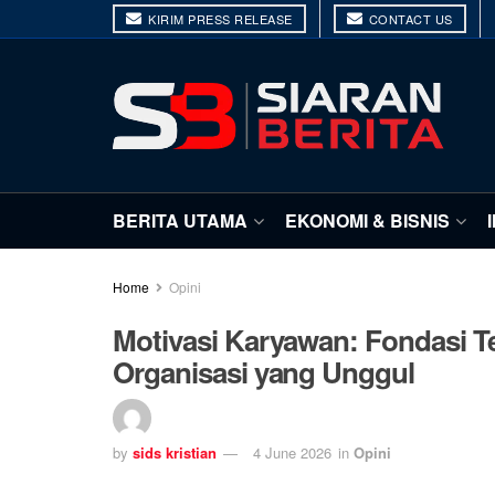
KIRIM PRESS RELEASE
CONTACT US
BERITA UTAMA
EKONOMI & BISNIS
Home
Opini
Motivasi Karyawan: Fondasi Te
Organisasi yang Unggul
by
sids kristian
4 June 2026
in
Opini