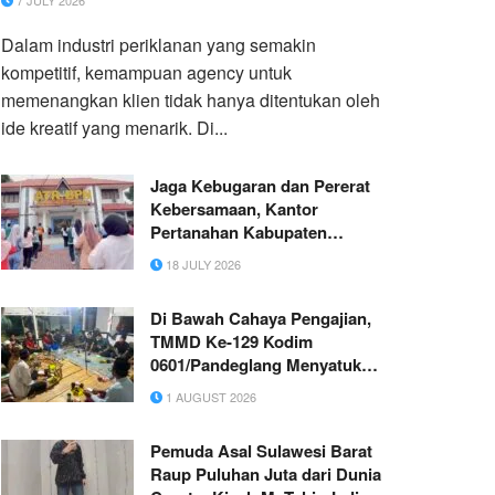
7 JULY 2026
Dalam industri periklanan yang semakin
kompetitif, kemampuan agency untuk
memenangkan klien tidak hanya ditentukan oleh
ide kreatif yang menarik. Di...
Jaga Kebugaran dan Pererat
Kebersamaan, Kantor
Pertanahan Kabupaten
Simalungun Laksanakan
18 JULY 2026
Senam Pagi Bersama
Di Bawah Cahaya Pengajian,
TMMD Ke-129 Kodim
0601/Pandeglang Menyatukan
TNI dan Warga
1 AUGUST 2026
Pemuda Asal Sulawesi Barat
Raup Puluhan Juta dari Dunia