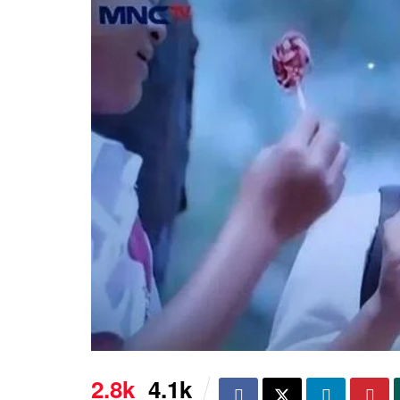
2.8k
4.1k