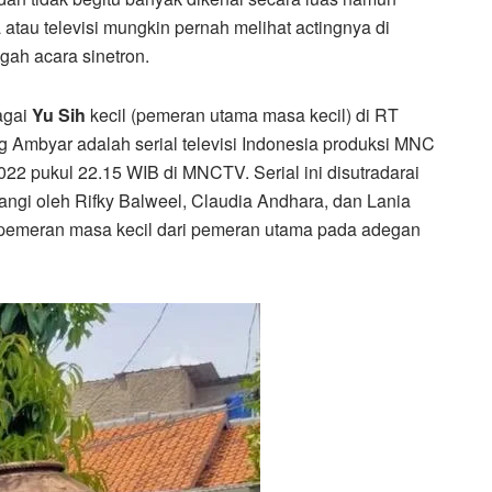
 atau televisi mungkin pernah melihat actingnya di
ngah acara sinetron.
agai
Yu Sih
kecil (pemeran utama masa kecil) di RT
mbyar adalah serial televisi Indonesia produksi MNC
22 pukul 22.15 WIB di MNCTV. Serial ini disutradarai
angi oleh Rifky Balweel, Claudia Andhara, dan Lania
ai pemeran masa kecil dari pemeran utama pada adegan