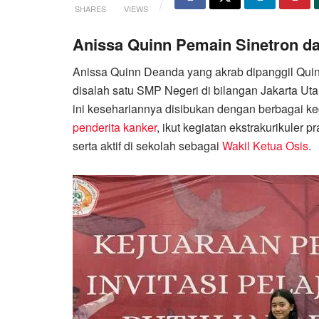
SHARES
VIEWS
Anissa Quinn Pemain Sinetron da
Anissa Quinn Deanda yang akrab dipanggil Quinn 
disalah satu SMP Negeri di bilangan Jakarta Ut
ini kesehariannya disibukan dengan berbagai ke
penderita kanker
, ikut kegiatan ekstrakurikuler 
serta aktif di sekolah sebagai
Wakil Ketua Osis
.