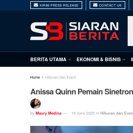
KIRIM PRESS RELEASE
CONTACT US
BERITA UTAMA
EKONOMI & BISNIS
Home
Hiburan dan Event
Anissa Quinn Pemain Sinetron 
by
Maury Medina
16 June 2025
in
Hiburan dan Even