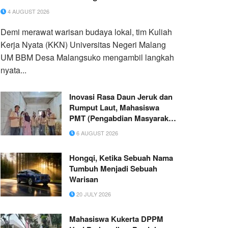
4 AUGUST 2026
Demi merawat warisan budaya lokal, tim Kuliah
Kerja Nyata (KKN) Universitas Negeri Malang
UM BBM Desa Malangsuko mengambil langkah
nyata...
Inovasi Rasa Daun Jeruk dan
Rumput Laut, Mahasiswa
PMT (Pengabdian Masyarakat
Tematik) Kelompok 40 UNITRI
6 AUGUST 2026
Malang Dorong Daya Saing
UMKM “Kerupuk Singkong
Hongqi, Ketika Sebuah Nama
Nusantara Putra” di Kota
Tumbuh Menjadi Sebuah
Batu
Warisan
20 JULY 2026
Mahasiswa Kukerta DPPM