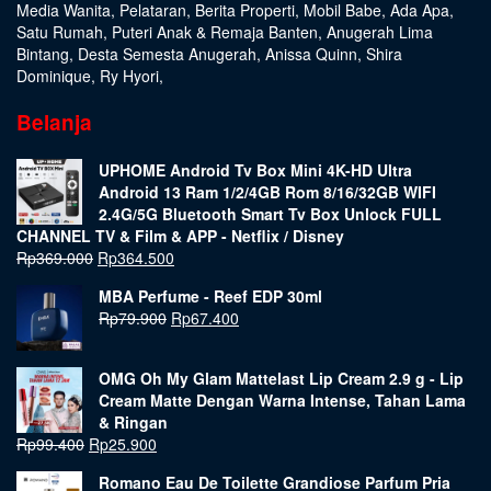
Media Wanita
,
Pelataran
,
Berita Properti
,
Mobil Babe
,
Ada Apa
,
Satu Rumah
,
Puteri Anak & Remaja Banten
,
Anugerah Lima
Bintang
,
Desta Semesta Anugerah
,
Anissa Quinn
,
Shira
Dominique
,
Ry Hyori
,
Belanja
UPHOME Android Tv Box Mini 4K-HD Ultra
Android 13 Ram 1/2/4GB Rom 8/16/32GB WIFI
2.4G/5G Bluetooth Smart Tv Box Unlock FULL
CHANNEL TV & Film & APP - Netflix / Disney
Rp
369.000
Rp
364.500
MBA Perfume - Reef EDP 30ml
Rp
79.900
Rp
67.400
OMG Oh My Glam Mattelast Lip Cream 2.9 g - Lip
Cream Matte Dengan Warna Intense, Tahan Lama
& Ringan
Rp
99.400
Rp
25.900
Romano Eau De Toilette Grandiose Parfum Pria