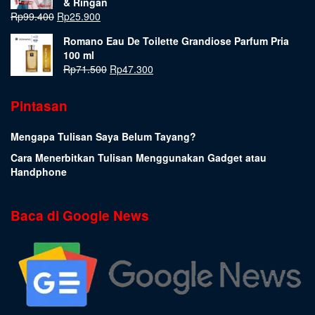
& Ringan
Rp
99.400
Rp
25.900
Romano Eau De Toilette Grandiose Parfum Pria
100 ml
Rp
71.500
Rp
47.300
Pintasan
Mengapa Tulisan Saya Belum Tayang?
Cara Menerbitkan Tulisan Menggunakan Gadget atau
Handphone
Baca di Google News