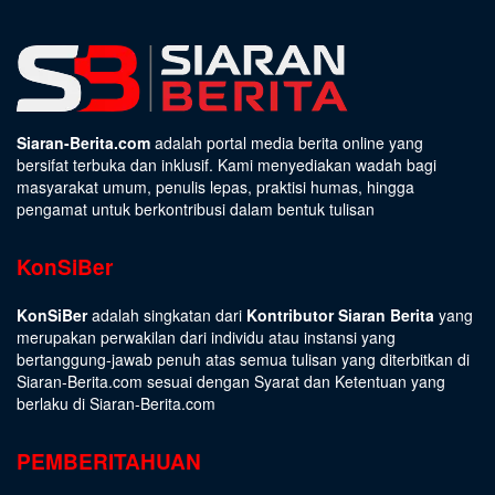
Siaran-Berita.com
adalah portal media berita online yang
bersifat terbuka dan inklusif. Kami menyediakan wadah bagi
masyarakat umum, penulis lepas, praktisi humas, hingga
pengamat untuk berkontribusi dalam bentuk tulisan
KonSiBer
KonSiBer
adalah singkatan dari
Kontributor Siaran Berita
yang
merupakan perwakilan dari individu atau instansi yang
bertanggung-jawab penuh atas semua tulisan yang diterbitkan di
Siaran-Berita.com sesuai dengan
Syarat dan Ketentuan
yang
berlaku di Siaran-Berita.com
PEMBERITAHUAN