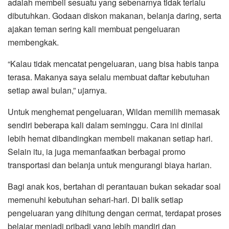
adalah membeli sesuatu yang sebenarnya tidak terlalu
dibutuhkan. Godaan diskon makanan, belanja daring, serta
ajakan teman sering kali membuat pengeluaran
membengkak.
“Kalau tidak mencatat pengeluaran, uang bisa habis tanpa
terasa. Makanya saya selalu membuat daftar kebutuhan
setiap awal bulan,” ujarnya.
Untuk menghemat pengeluaran, Wildan memilih memasak
sendiri beberapa kali dalam seminggu. Cara ini dinilai
lebih hemat dibandingkan membeli makanan setiap hari.
Selain itu, ia juga memanfaatkan berbagai promo
transportasi dan belanja untuk mengurangi biaya harian.
Bagi anak kos, bertahan di perantauan bukan sekadar soal
memenuhi kebutuhan sehari-hari. Di balik setiap
pengeluaran yang dihitung dengan cermat, terdapat proses
belajar menjadi pribadi yang lebih mandiri dan