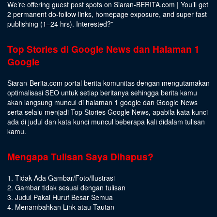
We’re offering guest post spots on Siaran-BERITA.com | You’ll get
2 permanent do-follow links, homepage exposure, and super fast
publishing (1–24 hrs).
Interested
?”
Top Stories di Google News dan Halaman 1
Google
Siaran-Berita.com portal berita komunitas dengan mengutamakan
optimalisasi SEO untuk setiap beritanya sehingga berita kamu
akan langsung muncul di halaman 1 google dan Google News
serta selalu menjadi Top Stories Google News, apabila kata kunci
ada di judul dan kata kunci muncul beberapa kali didalam tulisan
kamu.
Mengapa Tulisan Saya Dihapus?
1. Tidak Ada Gambar/Foto/Ilustrasi
2. Gambar tidak sesuai dengan tulisan
3. Judul Pakai Huruf Besar Semua
4. Menambahkan Link atau Tautan