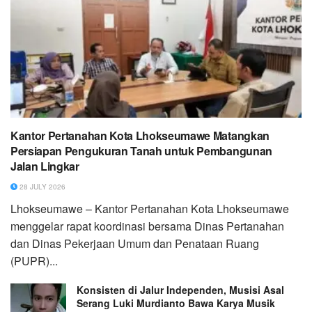
Kantor Pertanahan Kota Lhokseumawe Matangkan
Persiapan Pengukuran Tanah untuk Pembangunan
Jalan Lingkar
28 JULY 2026
Lhokseumawe – Kantor Pertanahan Kota Lhokseumawe
menggelar rapat koordinasi bersama Dinas Pertanahan
dan Dinas Pekerjaan Umum dan Penataan Ruang
(PUPR)...
Konsisten di Jalur Independen, Musisi Asal
Serang Luki Murdianto Bawa Karya Musik