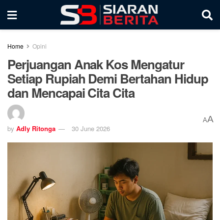
Home
Opini
Perjuangan Anak Kos Mengatur
Setiap Rupiah Demi Bertahan Hidup
dan Mencapai Cita Cita
A
A
by
Adly Ritonga
30 June 2026