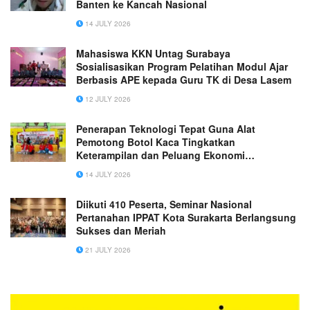
Banten ke Kancah Nasional
14 JULY 2026
Mahasiswa KKN Untag Surabaya
Sosialisasikan Program Pelatihan Modul Ajar
Berbasis APE kepada Guru TK di Desa Lasem
12 JULY 2026
Penerapan Teknologi Tepat Guna Alat
Pemotong Botol Kaca Tingkatkan
Keterampilan dan Peluang Ekonomi
Masyarakat
14 JULY 2026
Diikuti 410 Peserta, Seminar Nasional
Pertanahan IPPAT Kota Surakarta Berlangsung
Sukses dan Meriah
21 JULY 2026