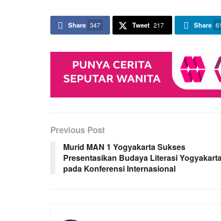
Share
347
Tweet
217
Share
6
Previous Post
Murid MAN 1 Yogyakarta Sukses
Presentasikan Budaya Literasi Yogyakart
pada Konferensi Internasional