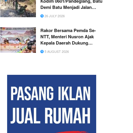
Kodim 0601/Pandeglang, Batu
Demi Batu Menjadi Jalan
Harapan Warga Patia
26 JULY 2026
Rakor Bersama Pemda Se-
NTT, Menteri Nusron Ajak
Kepala Daerah Dukung
Transformasi Layanan
5 AUGUST 2026
Pertanahan