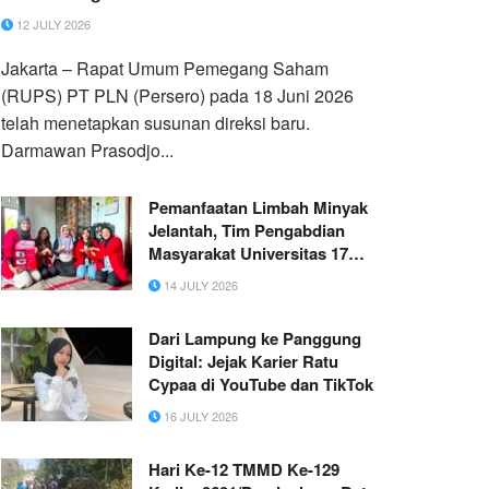
12 JULY 2026
Jakarta – Rapat Umum Pemegang Saham
(RUPS) PT PLN (Persero) pada 18 Juni 2026
telah menetapkan susunan direksi baru.
Darmawan Prasodjo...
Pemanfaatan Limbah Minyak
Jelantah, Tim Pengabdian
Masyarakat Universitas 17
Agustus 1945 Surabaya
14 JULY 2026
Demonstrasikan Pembuatan
Lilin Aromaterapi Di Pabrik
Dari Lampung ke Panggung
Kerupuk
Digital: Jejak Karier Ratu
Cypaa di YouTube dan TikTok
16 JULY 2026
Hari Ke-12 TMMD Ke-129