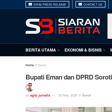
KIRIM PRESS RELEASE
CONTACT US
BERITA UTAMA
EKONOMI & BISNIS
Home
Sorot
Bupati Eman dan DPRD Sorot
by
agitz jurnalis
20 May 2026
in
Sorot