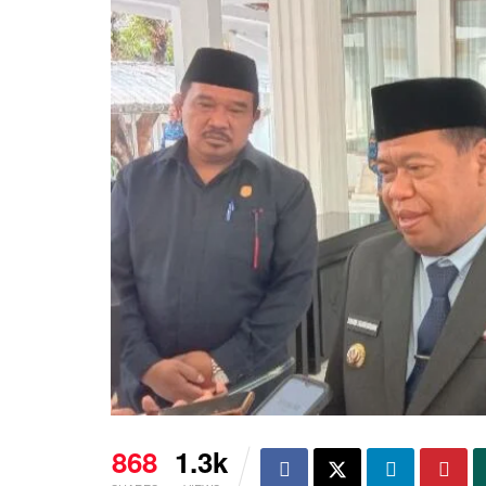
868
1.3k