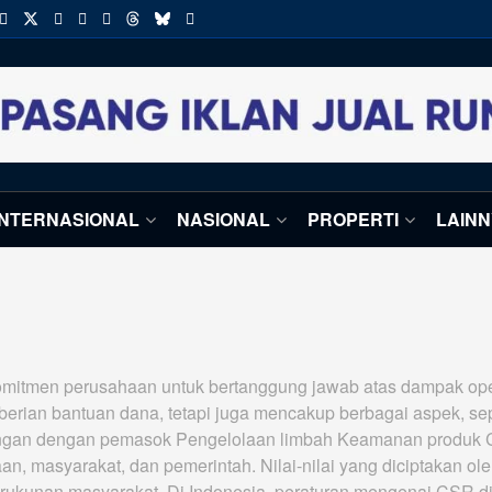
INTERNASIONAL
NASIONAL
PROPERTI
LAIN
komitmen perusahaan untuk bertanggung jawab atas dampak op
rian bantuan dana, tetapi juga mencakup berbagai aspek, seper
ngan dengan pemasok Pengelolaan limbah Keamanan produk C
an, masyarakat, dan pemerintah. Nilai-nilai yang diciptakan ol
erukunan masyarakat. Di Indonesia, peraturan mengenai CSR d