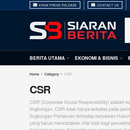
KIRIM PRESS RELEASE
CONTACT US
BERITA UTAMA
EKONOMI & BISNIS
Home
Category
CSR
CSR
CSR (Corporate Social Responsibility) adalah 
lingkungan. CSR tidak hanya terbatas pada pembe
lingkungan Perlakuan terhadap karyawan Hubu
yang harus menciptakan nilai baik bagi perusaha
Kelestarian alam, Kesejahteraan masyarakat, K