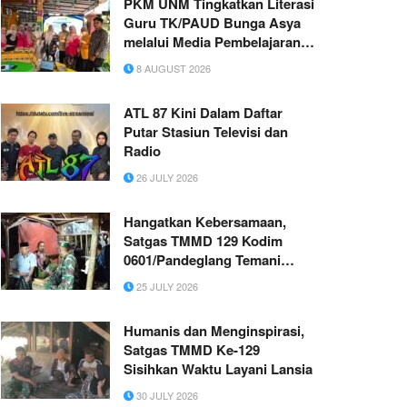
PKM UNM Tingkatkan Literasi
Guru TK/PAUD Bunga Asya
melalui Media Pembelajaran
Matematika Digital
8 AUGUST 2026
ATL 87 Kini Dalam Daftar
Putar Stasiun Televisi dan
Radio
26 JULY 2026
Hangatkan Kebersamaan,
Satgas TMMD 129 Kodim
0601/Pandeglang Temani
Warga Ronda Malam di Desa
25 JULY 2026
Pasirgadung
Humanis dan Menginspirasi,
Satgas TMMD Ke-129
Sisihkan Waktu Layani Lansia
30 JULY 2026