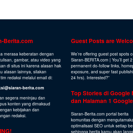
n-Berita.com
Guest Posts are Welc
da merasa keberatan dengan
We’re offering guest post spots 
ulisan, gambar, atau video yang
Siaran-BERITA.com | You’ll get 2
kan di situs ini karena alasan hak
permanent do-follow links, hom
au alasan lainnya, silakan
exposure, and super fast publish
tim redaksi melalui email di:
24 hrs).
Interested
?”
ksi@siaran-berita.com
Top Stories di Google
an segera meninjau dan
dan Halaman 1 Google
us konten yang dimaksud
dengan kebijakan dan
Siaran-Berita.com portal berita
angan redaksi.
komunitas dengan mengutamak
optimalisasi SEO untuk setiap be
ING!
sehingga berita kamu akan lang