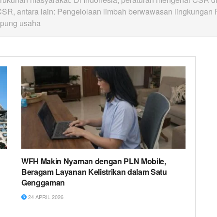
CSR, antara lain: Pengelolaan limbah berwawasan lingkungan
mpung usaha
WFH Makin Nyaman dengan PLN Mobile,
Beragam Layanan Kelistrikan dalam Satu
Genggaman
24 APRIL 2026