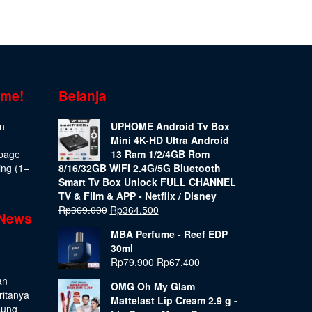
ome!
Belanja
on
UPHOME Android Tv Box
Mini 4K-HD Ultra Android
epage
13 Ram 1/2/4GB Rom
ing (1–
8/16/32GB WIFI 2.4G/5G Bluetooth
Smart Tv Box Unlock FULL CHANNEL
TV & Film & APP - Netflix / Disney
Rp
369.000
Rp
364.500
 News
MBA Perfume - Reef EDP
30ml
Rp
79.900
Rp
67.400
an
OMG Oh My Glam
ritanya
Mattelast Lip Cream 2.9 g -
sung