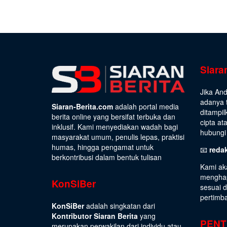
Siara
Jika An
adanya t
Siaran-Berita.com
adalah portal media
ditampil
berita online yang bersifat terbuka dan
cipta at
inklusif. Kami menyediakan wadah bagi
hubungi 
masyarakat umum, penulis lepas, praktisi
humas, hingga pengamat untuk
📧
reda
berkontribusi dalam bentuk tulisan
Kami ak
menghap
KonSiBer
sesuai 
pertimb
KonSiBer
adalah singkatan dari
Kontributor Siaran Berita
yang
PENT
merupakan perwakilan dari individu atau