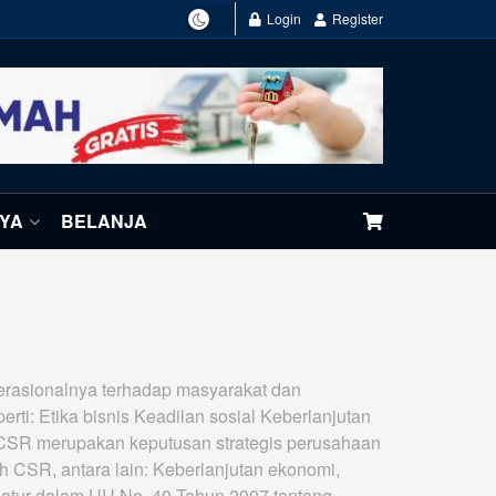
Login
Register
NYA
BELANJA
erasionalnya terhadap masyarakat dan
ti: Etika bisnis Keadilan sosial Keberlanjutan
SR merupakan keputusan strategis perusahaan
eh CSR, antara lain: Keberlanjutan ekonomi,
iatur dalam UU No. 40 Tahun 2007 tentang