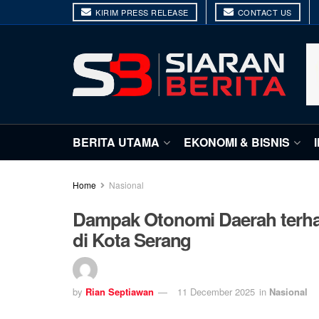
KIRIM PRESS RELEASE
CONTACT US
BERITA UTAMA
EKONOMI & BISNIS
Home
Nasional
Dampak Otonomi Daerah terha
di Kota Serang
by
Rian Septiawan
11 December 2025
in
Nasional