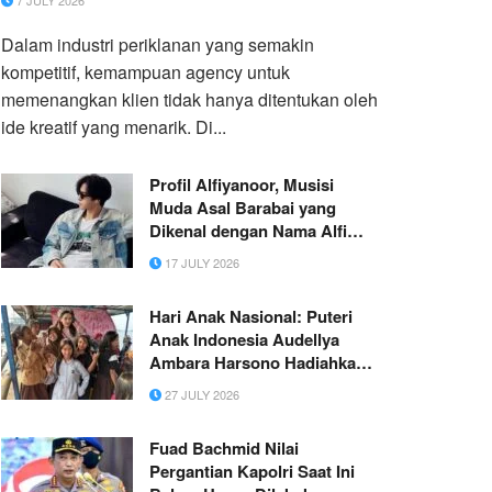
7 JULY 2026
Dalam industri periklanan yang semakin
kompetitif, kemampuan agency untuk
memenangkan klien tidak hanya ditentukan oleh
ide kreatif yang menarik. Di...
‎Profil Alfiyanoor, Musisi
Muda Asal Barabai yang
Dikenal dengan Nama Alfi
Yete
17 JULY 2026
Hari Anak Nasional: Puteri
Anak Indonesia Audellya
Ambara Harsono Hadiahkan
Ratusan Buku Bahasa Inggris
27 JULY 2026
untuk Anak Pesisir
Fuad Bachmid Nilai
Pergantian Kapolri Saat Ini