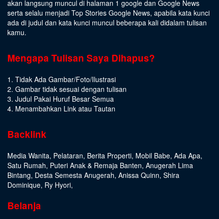
akan langsung muncul di halaman 1 google dan Google News
serta selalu menjadi Top Stories Google News, apabila kata kunci
ada di judul dan kata kunci muncul beberapa kali didalam tulisan
kamu.
Mengapa Tulisan Saya Dihapus?
1. Tidak Ada Gambar/Foto/Ilustrasi
2. Gambar tidak sesuai dengan tulisan
3. Judul Pakai Huruf Besar Semua
4. Menambahkan Link atau Tautan
Backlink
Media Wanita
,
Pelataran
,
Berita Properti
,
Mobil Babe
,
Ada Apa
,
Satu Rumah
,
Puteri Anak & Remaja Banten
,
Anugerah Lima
Bintang
,
Desta Semesta Anugerah
,
Anissa Quinn
,
Shira
Dominique
,
Ry Hyori
,
Belanja