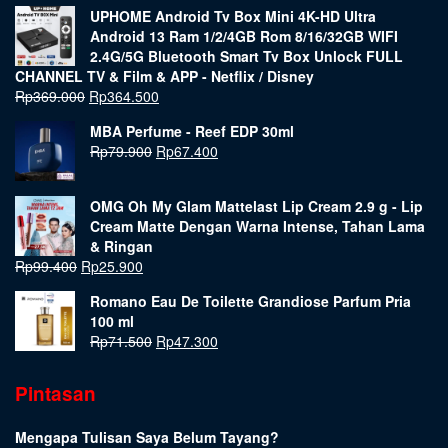
UPHOME Android Tv Box Mini 4K-HD Ultra
Android 13 Ram 1/2/4GB Rom 8/16/32GB WIFI
2.4G/5G Bluetooth Smart Tv Box Unlock FULL
CHANNEL TV & Film & APP - Netflix / Disney
Rp
369.000
Rp
364.500
MBA Perfume - Reef EDP 30ml
Rp
79.900
Rp
67.400
OMG Oh My Glam Mattelast Lip Cream 2.9 g - Lip
Cream Matte Dengan Warna Intense, Tahan Lama
& Ringan
Rp
99.400
Rp
25.900
Romano Eau De Toilette Grandiose Parfum Pria
100 ml
Rp
71.500
Rp
47.300
Pintasan
Mengapa Tulisan Saya Belum Tayang?