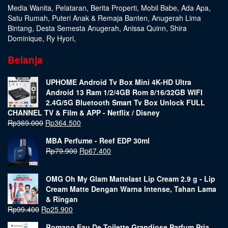
Media Wanita
,
Pelataran
,
Berita Properti
,
Mobil Babe
,
Ada Apa
,
Satu Rumah
,
Puteri Anak & Remaja Banten
,
Anugerah Lima
Bintang
,
Desta Semesta Anugerah
,
Anissa Quinn
,
Shira
Dominique
,
Ry Hyori
,
Belanja
UPHOME Android Tv Box Mini 4K-HD Ultra
Android 13 Ram 1/2/4GB Rom 8/16/32GB WIFI
2.4G/5G Bluetooth Smart Tv Box Unlock FULL
CHANNEL TV & Film & APP - Netflix / Disney
Rp
369.000
Rp
364.500
MBA Perfume - Reef EDP 30ml
Rp
79.900
Rp
67.400
OMG Oh My Glam Mattelast Lip Cream 2.9 g - Lip
Cream Matte Dengan Warna Intense, Tahan Lama
& Ringan
Rp
99.400
Rp
25.900
Romano Eau De Toilette Grandiose Parfum Pria