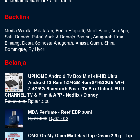
4. Menambahkan Link atau Tautan
Backlink
Media Wanita
,
Pelataran
,
Berita Properti
,
Mobil Babe
,
Ada Apa
,
Satu Rumah
,
Puteri Anak & Remaja Banten
,
Anugerah Lima
Bintang
,
Desta Semesta Anugerah
,
Anissa Quinn
,
Shira
Dominique
,
Ry Hyori
,
Belanja
UPHOME Android Tv Box Mini 4K-HD Ultra
Android 13 Ram 1/2/4GB Rom 8/16/32GB WIFI
2.4G/5G Bluetooth Smart Tv Box Unlock FULL
CHANNEL TV & Film & APP - Netflix / Disney
Rp
369.000
Rp
364.500
MBA Perfume - Reef EDP 30ml
Rp
79.900
Rp
67.400
OMG Oh My Glam Mattelast Lip Cream 2.9 g - Lip