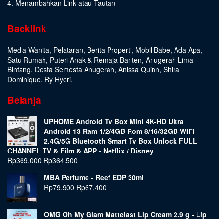
4. Menambahkan Link atau Tautan
Backlink
Media Wanita
,
Pelataran
,
Berita Properti
,
Mobil Babe
,
Ada Apa
,
Satu Rumah
,
Puteri Anak & Remaja Banten
,
Anugerah Lima
Bintang
,
Desta Semesta Anugerah
,
Anissa Quinn
,
Shira
Dominique
,
Ry Hyori
,
Belanja
UPHOME Android Tv Box Mini 4K-HD Ultra
Android 13 Ram 1/2/4GB Rom 8/16/32GB WIFI
2.4G/5G Bluetooth Smart Tv Box Unlock FULL
CHANNEL TV & Film & APP - Netflix / Disney
Rp
369.000
Rp
364.500
MBA Perfume - Reef EDP 30ml
Rp
79.900
Rp
67.400
OMG Oh My Glam Mattelast Lip Cream 2.9 g - Lip