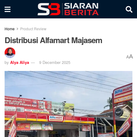
Home
Product Review
Distribusi Alfamart Majasem
A
A
by
Alya Aliya
9 December 2025