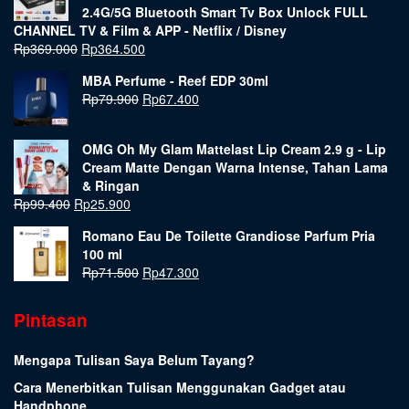
2.4G/5G Bluetooth Smart Tv Box Unlock FULL
CHANNEL TV & Film & APP - Netflix / Disney
Rp
369.000
Rp
364.500
MBA Perfume - Reef EDP 30ml
Rp
79.900
Rp
67.400
OMG Oh My Glam Mattelast Lip Cream 2.9 g - Lip
Cream Matte Dengan Warna Intense, Tahan Lama
& Ringan
Rp
99.400
Rp
25.900
Romano Eau De Toilette Grandiose Parfum Pria
100 ml
Rp
71.500
Rp
47.300
Pintasan
Mengapa Tulisan Saya Belum Tayang?
Cara Menerbitkan Tulisan Menggunakan Gadget atau
Handphone