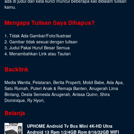
ada di judul dan kata kunci muncul beberapa kali didalam tulisan
kamu.
Mengapa Tulisan Saya Dihapus?
1. Tidak Ada Gambar/Foto/Ilustrasi
2. Gambar tidak sesuai dengan tulisan
3. Judul Pakai Huruf Besar Semua
4. Menambahkan Link atau Tautan
Backlink
Media Wanita
,
Pelataran
,
Berita Properti
,
Mobil Babe
,
Ada Apa
,
Satu Rumah
,
Puteri Anak & Remaja Banten
,
Anugerah Lima
Bintang
,
Desta Semesta Anugerah
,
Anissa Quinn
,
Shira
Dominique
,
Ry Hyori
,
Belanja
UPHOME Android Tv Box Mini 4K-HD Ultra
Android 13 Ram 1/2/4GB Rom 8/16/32GB WIFI