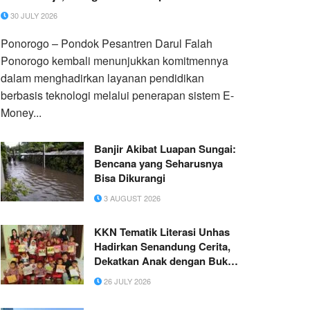
Transaksi Santri Secara Real-Time
30 JULY 2026
Ponorogo – Pondok Pesantren Darul Falah
Ponorogo kembali menunjukkan komitmennya
dalam menghadirkan layanan pendidikan
berbasis teknologi melalui penerapan sistem E-
Money...
Banjir Akibat Luapan Sungai:
Bencana yang Seharusnya
Bisa Dikurangi
3 AUGUST 2026
KKN Tematik Literasi Unhas
Hadirkan Senandung Cerita,
Dekatkan Anak dengan Buku
Melalui Membaca Nyaring
26 JULY 2026