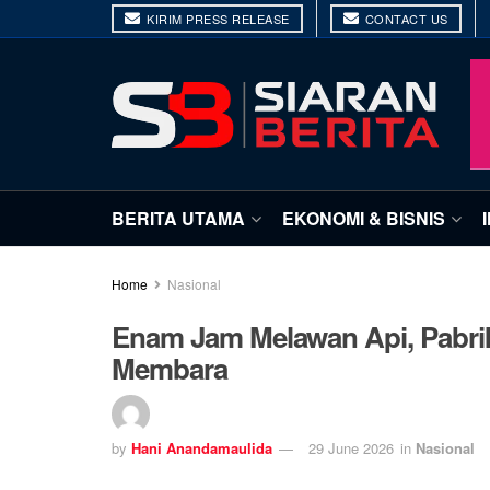
KIRIM PRESS RELEASE
CONTACT US
BERITA UTAMA
EKONOMI & BISNIS
Home
Nasional
Enam Jam Melawan Api, Pabri
Membara
by
Hani Anandamaulida
29 June 2026
in
Nasional