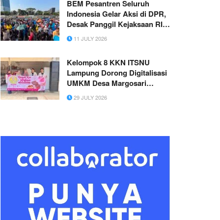
BEM Pesantren Seluruh
Indonesia Gelar Aksi di DPR,
Desak Panggil Kejaksaan RI
Usut Kasus Batu Bara PLTU
11 JULY 2026
Kelompok 8 KKN ITSNU
Lampung Dorong Digitalisasi
UMKM Desa Margosari
Melalui Perancangan Website
29 JULY 2026
Penjualan Kue