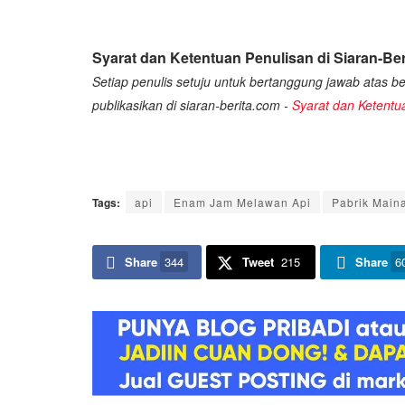
Syarat dan Ketentuan Penulisan di Siaran-Ber
Setiap penulis setuju untuk bertanggung jawab atas ber
publikasikan di siaran-berita.com -
Syarat dan Ketentu
Tags:
api
Enam Jam Melawan Api
Pabrik Main
Share
344
Tweet
215
Share
6