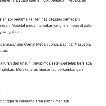
 sementara suara sirene mobil pemadam kebakaran
elah api pertama kali terlihat, petugas pemadam
merah. Material mudah terbakar yang tersimpan di dalam
sangat sulit.
damkan,” ujar Camat Medan Johor, Bachtiar Nasution,
aran.
a lurah dan unsur Forkopimda setempat tetap bersiaga
diinginkan. Mereka terus memantau perkembangan
.
 tinggal di belakang area pabrik menjadi