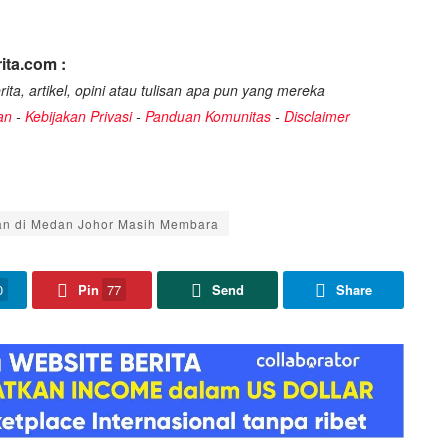
ita.com :
ita, artikel, opini atau tulisan apa pun yang mereka
an
-
Kebijakan Privasi
-
Panduan Komunitas
-
Disclaimer
an di Medan Johor Masih Membara
0
Pin
77
Send
Share