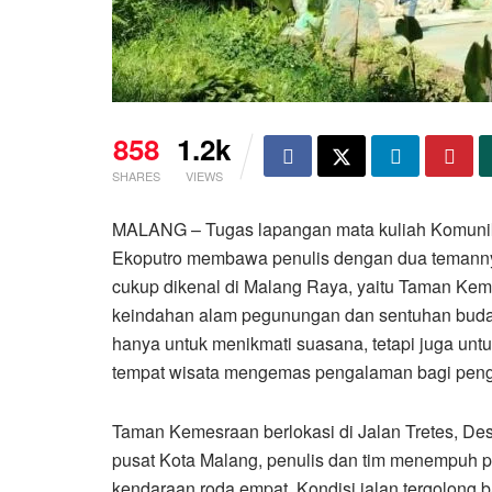
858
1.2k
SHARES
VIEWS
MALANG – Tugas lapangan mata kuliah Komunik
Ekoputro membawa penulis dengan dua temannya
cukup dikenal di Malang Raya, yaitu Taman Ke
keindahan alam pegunungan dan sentuhan buday
hanya untuk menikmati suasana, tetapi juga u
tempat wisata mengemas pengalaman bagi pen
Taman Kemesraan berlokasi di Jalan Tretes, De
pusat Kota Malang, penulis dan tim menempuh pe
kendaraan roda empat. Kondisi jalan tergolong 