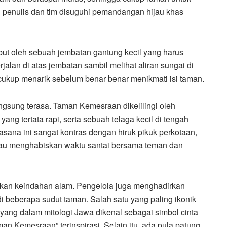
n penulis dan tim disuguhi pemandangan hijau khas
but oleh sebuah jembatan gantung kecil yang harus
alan di atas jembatan sambil melihat aliran sungai di
kup menarik sebelum benar benar menikmati isi taman.
gsung terasa. Taman Kemesraan dikelilingi oleh
g tertata rapi, serta sebuah telaga kecil di tengah
ana ini sangat kontras dengan hiruk pikuk perkotaan,
tau menghabiskan waktu santai bersama teman dan
lkan keindahan alam. Pengelola juga menghadirkan
 beberapa sudut taman. Salah satu yang paling ikonik
ang dalam mitologi Jawa dikenal sebagai simbol cinta
n Kemesraan” terinspirasi. Selain itu, ada pula patung