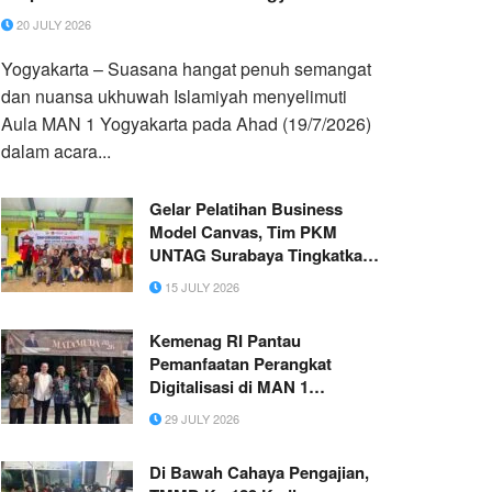
20 JULY 2026
Yogyakarta – Suasana hangat penuh semangat
dan nuansa ukhuwah Islamiyah menyelimuti
Aula MAN 1 Yogyakarta pada Ahad (19/7/2026)
dalam acara...
Gelar Pelatihan Business
Model Canvas, Tim PKM
UNTAG Surabaya Tingkatkan
Pemahaman Perencanaan
15 JULY 2026
Bisnis Karang Taruna Desa
Raci Kulon
Kemenag RI Pantau
Pemanfaatan Perangkat
Digitalisasi di MAN 1
Yogyakarta
29 JULY 2026
Di Bawah Cahaya Pengajian,