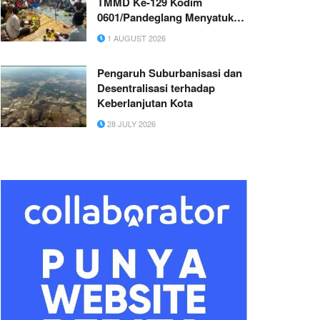
TMMD Ke-129 Kodim
0601/Pandeglang Menyatukan
TNI dan Warga
1 AUGUST 2026
Pengaruh Suburbanisasi dan
Desentralisasi terhadap
Keberlanjutan Kota
28 JULY 2026