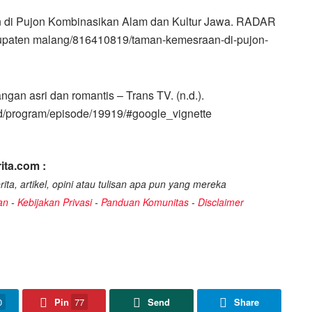
n di Pujon Kombinasikan Alam dan Kultur Jawa. RADAR
upaten malang/816410819/taman-kemesraan-di-pujon-
n asri dan romantis – Trans TV. (n.d.).
co.id/program/episode/19919/#google_vignette
ita.com :
ita, artikel, opini atau tulisan apa pun yang mereka
an
-
Kebijakan Privasi
-
Panduan Komunitas
-
Disclaimer
0
Pin
77
Send
Share