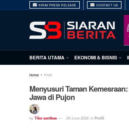
KIRIM PRESS RELEASE
CONTACT US
BERITA UTAMA
EKONOMI & BISNIS
Home
Profil
Menyusuri Taman Kemesraan:
Jawa di Pujon
by
Tika santkaa
29 June 2026
in
Profil