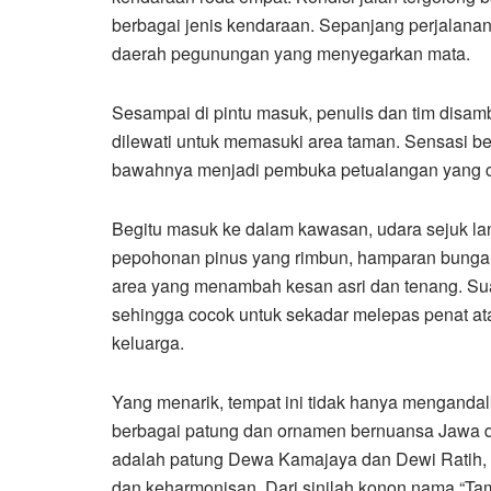
berbagai jenis kendaraan. Sepanjang perjalana
daerah pegunungan yang menyegarkan mata.
Sesampai di pintu masuk, penulis dan tim disam
dilewati untuk memasuki area taman. Sensasi berj
bawahnya menjadi pembuka petualangan yang cu
Begitu masuk ke dalam kawasan, udara sejuk lan
pepohonan pinus yang rimbun, hamparan bunga yan
area yang menambah kesan asri dan tenang. Suas
sehingga cocok untuk sekadar melepas penat a
keluarga.
Yang menarik, tempat ini tidak hanya menganda
berbagai patung dan ornamen bernuansa Jawa di
adalah patung Dewa Kamajaya dan Dewi Ratih, y
dan keharmonisan. Dari sinilah konon nama “Tama