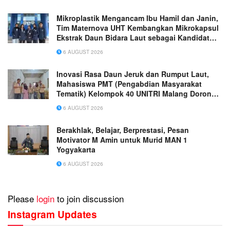
Mikroplastik Mengancam Ibu Hamil dan Janin,
Tim Maternova UHT Kembangkan Mikrokapsul
Ekstrak Daun Bidara Laut sebagai Kandidat
Antiinflamasi Plasenta
6 AUGUST 2026
Inovasi Rasa Daun Jeruk dan Rumput Laut,
Mahasiswa PMT (Pengabdian Masyarakat
Tematik) Kelompok 40 UNITRI Malang Dorong
Daya Saing UMKM “Kerupuk Singkong
6 AUGUST 2026
Nusantara Putra” di Kota Batu
Berakhlak, Belajar, Berprestasi, Pesan
Motivator M Amin untuk Murid MAN 1
Yogyakarta
6 AUGUST 2026
Please
login
to join discussion
Instagram Updates