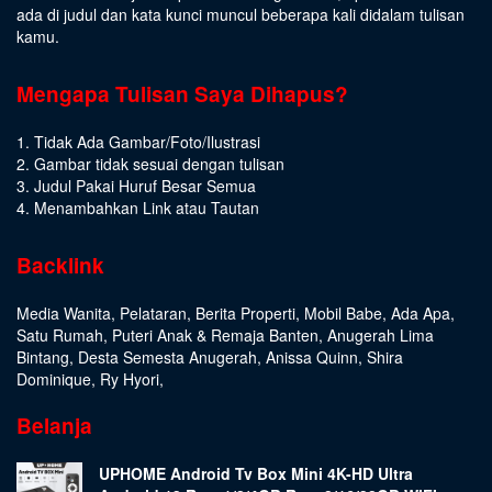
ada di judul dan kata kunci muncul beberapa kali didalam tulisan
kamu.
Mengapa Tulisan Saya Dihapus?
1. Tidak Ada Gambar/Foto/Ilustrasi
2. Gambar tidak sesuai dengan tulisan
3. Judul Pakai Huruf Besar Semua
4. Menambahkan Link atau Tautan
Backlink
Media Wanita
,
Pelataran
,
Berita Properti
,
Mobil Babe
,
Ada Apa
,
Satu Rumah
,
Puteri Anak & Remaja Banten
,
Anugerah Lima
Bintang
,
Desta Semesta Anugerah
,
Anissa Quinn
,
Shira
Dominique
,
Ry Hyori
,
Belanja
UPHOME Android Tv Box Mini 4K-HD Ultra