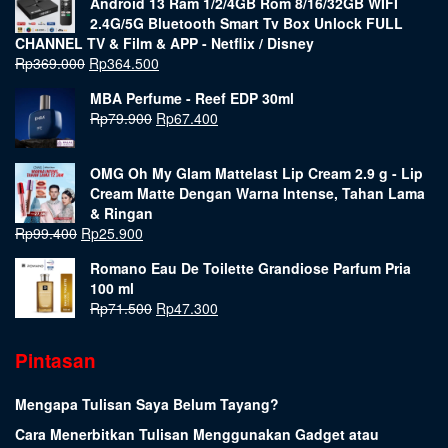
Android 13 Ram 1/2/4GB Rom 8/16/32GB WIFI
2.4G/5G Bluetooth Smart Tv Box Unlock FULL
CHANNEL TV & Film & APP - Netflix / Disney
Rp
369.000
Rp
364.500
MBA Perfume - Reef EDP 30ml
Rp
79.900
Rp
67.400
OMG Oh My Glam Mattelast Lip Cream 2.9 g - Lip
Cream Matte Dengan Warna Intense, Tahan Lama
& Ringan
Rp
99.400
Rp
25.900
Romano Eau De Toilette Grandiose Parfum Pria
100 ml
Rp
71.500
Rp
47.300
Pintasan
Mengapa Tulisan Saya Belum Tayang?
Cara Menerbitkan Tulisan Menggunakan Gadget atau