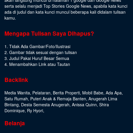
serta selalu menjadi Top Stories Google News, apabila kata kunci
ada di judul dan kata kunci muncul beberapa kali didalam tulisan
kamu.
Mengapa Tulisan Saya Dihapus?
1. Tidak Ada Gambar/Foto/Ilustrasi
2. Gambar tidak sesuai dengan tulisan
3. Judul Pakai Huruf Besar Semua
4. Menambahkan Link atau Tautan
Backlink
Media Wanita
,
Pelataran
,
Berita Properti
,
Mobil Babe
,
Ada Apa
,
Satu Rumah
,
Puteri Anak & Remaja Banten
,
Anugerah Lima
Bintang
,
Desta Semesta Anugerah
,
Anissa Quinn
,
Shira
Dominique
,
Ry Hyori
,
Belanja