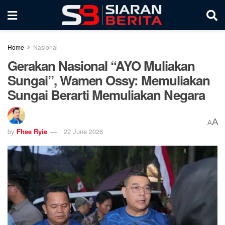
Home
Nasional
Gerakan Nasional “AYO Muliakan
Sungai”, Wamen Ossy: Memuliakan
Sungai Berarti Memuliakan Negara
A
A
by
Fhee Ryie
22 June 2026