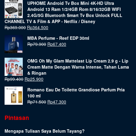
UPHOME Android Tv Box Mini 4K-HD Ultra
Android 13 Ram 1/2/4GB Rom 8/16/32GB WIFI
2.4G/5G Bluetooth Smart Tv Box Unlock FULL
CHANNEL TV & Film & APP - Netflix / Disney
Rp
369.000
Rp
364.500
MBA Perfume - Reef EDP 30ml
Rp
79.900
Rp
67.400
OMG Oh My Glam Mattelast Lip Cream 2.9 g - Lip
Cream Matte Dengan Warna Intense, Tahan Lama
& Ringan
Rp
99.400
Rp
25.900
Romano Eau De Toilette Grandiose Parfum Pria
100 ml
Rp
71.500
Rp
47.300
Pintasan
Mengapa Tulisan Saya Belum Tayang?