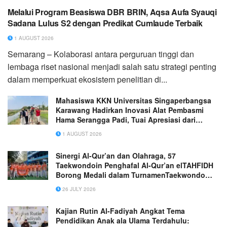
Melalui Program Beasiswa DBR BRIN, Aqsa Aufa Syauqi
Sadana Lulus S2 dengan Predikat Cumlaude Terbaik
1 AUGUST 2026
Semarang – Kolaborasi antara perguruan tinggi dan
lembaga riset nasional menjadi salah satu strategi penting
dalam memperkuat ekosistem penelitian di...
Mahasiswa KKN Universitas Singaperbangsa
Karawang Hadirkan Inovasi Alat Pembasmi
Hama Serangga Padi, Tuai Apresiasi dari
Gapoktan Desa Sukakarsa
1 AUGUST 2026
Sinergi Al-Qur’an dan Olahraga, 57
Taekwondoin Penghafal Al-Qur’an elTAHFIDH
Borong Medali dalam TurnamenTaekwondo
MGMP Bogor Raya
26 JULY 2026
Kajian Rutin Al-Fadiyah Angkat Tema
Pendidikan Anak ala Ulama Terdahulu: