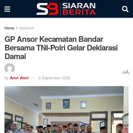
Home
Nasional
GP Ansor Kecamatan Bandar
Bersama TNI-Polri Gelar Deklarasi
Damai
A
A
by
Amri Amri
2 September 2025