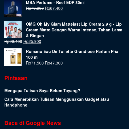
MBA Perfume - Reef EDP 30ml
Rp
79.900
Rp
67.400
OMG Oh My Glam Mattelast Lip Cream 2.9 g - Lip
Cream Matte Dengan Warna Intense, Tahan Lama
& Ringan
Rp
99.400
Rp
25.900
Romano Eau De Toilette Grandiose Parfum Pria
100 ml
Rp
71.500
Rp
47.300
Pintasan
Mengapa Tulisan Saya Belum Tayang?
Cara Menerbitkan Tulisan Menggunakan Gadget atau
Handphone
Baca di Google News