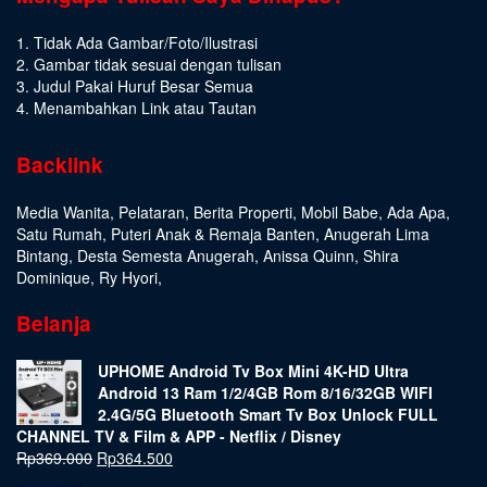
1. Tidak Ada Gambar/Foto/Ilustrasi
2. Gambar tidak sesuai dengan tulisan
3. Judul Pakai Huruf Besar Semua
4. Menambahkan Link atau Tautan
Backlink
Media Wanita
,
Pelataran
,
Berita Properti
,
Mobil Babe
,
Ada Apa
,
Satu Rumah
,
Puteri Anak & Remaja Banten
,
Anugerah Lima
Bintang
,
Desta Semesta Anugerah
,
Anissa Quinn
,
Shira
Dominique
,
Ry Hyori
,
Belanja
UPHOME Android Tv Box Mini 4K-HD Ultra
Android 13 Ram 1/2/4GB Rom 8/16/32GB WIFI
2.4G/5G Bluetooth Smart Tv Box Unlock FULL
CHANNEL TV & Film & APP - Netflix / Disney
Rp
369.000
Rp
364.500