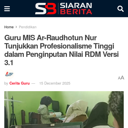
Home
Pendidikan
Guru MIS Ar-Raudhotun Nur
Tunjukkan Profesionalisme Tinggi
dalam Penginputan Nilai RDM Versi
3.1
A
A
by
Cerita Guru
15 December 2025