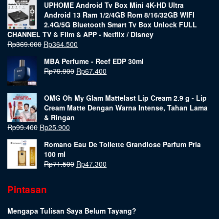
UPHOME Android Tv Box Mini 4K-HD Ultra
Android 13 Ram 1/2/4GB Rom 8/16/32GB WIFI
2.4G/5G Bluetooth Smart Tv Box Unlock FULL
CHANNEL TV & Film & APP - Netflix / Disney
Rp
369.000
Rp
364.500
MBA Perfume - Reef EDP 30ml
Rp
79.900
Rp
67.400
OMG Oh My Glam Mattelast Lip Cream 2.9 g - Lip
Cream Matte Dengan Warna Intense, Tahan Lama
& Ringan
Rp
99.400
Rp
25.900
Romano Eau De Toilette Grandiose Parfum Pria
100 ml
Rp
71.500
Rp
47.300
Pintasan
Mengapa Tulisan Saya Belum Tayang?