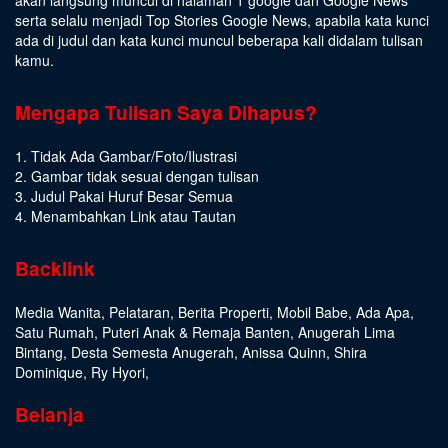
serta selalu menjadi Top Stories Google News, apabila kata kunci
ada di judul dan kata kunci muncul beberapa kali didalam tulisan
kamu.
Mengapa Tulisan Saya Dihapus?
1. Tidak Ada Gambar/Foto/Ilustrasi
2. Gambar tidak sesuai dengan tulisan
3. Judul Pakai Huruf Besar Semua
4. Menambahkan Link atau Tautan
Backlink
Media Wanita
,
Pelataran
,
Berita Properti
,
Mobil Babe
,
Ada Apa
,
Satu Rumah
,
Puteri Anak & Remaja Banten
,
Anugerah Lima
Bintang
,
Desta Semesta Anugerah
,
Anissa Quinn
,
Shira
Dominique
,
Ry Hyori
,
Belanja