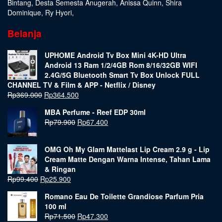
Bintang
,
Desta Semesta Anugerah
,
Anissa Quinn
,
Shira
Dominique
,
Ry Hyori
,
Belanja
UPHOME Android Tv Box Mini 4K-HD Ultra
Android 13 Ram 1/2/4GB Rom 8/16/32GB WIFI
2.4G/5G Bluetooth Smart Tv Box Unlock FULL
CHANNEL TV & Film & APP - Netflix / Disney
Rp
369.000
Rp
364.500
MBA Perfume - Reef EDP 30ml
Rp
79.900
Rp
67.400
OMG Oh My Glam Mattelast Lip Cream 2.9 g - Lip
Cream Matte Dengan Warna Intense, Tahan Lama
& Ringan
Rp
99.400
Rp
25.900
Romano Eau De Toilette Grandiose Parfum Pria
100 ml
Rp
71.500
Rp
47.300