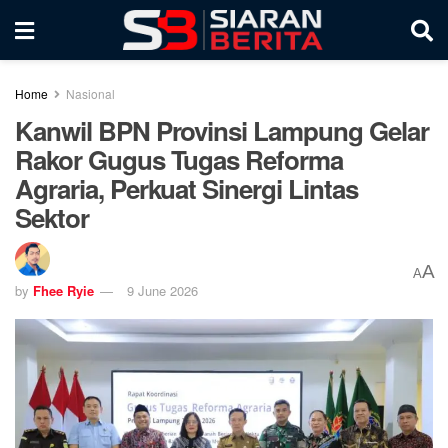
Home
Nasional
Kanwil BPN Provinsi Lampung Gelar
Rakor Gugus Tugas Reforma
Agraria, Perkuat Sinergi Lintas
Sektor
A
A
by
Fhee Ryie
9 June 2026