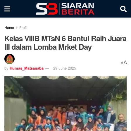
Home
Profil
Kelas VIIIB MTsN 6 Bantul Raih Juara
III dalam Lomba Mrket Day
A
A
by
Humas_Matsanaba
29 June 2025