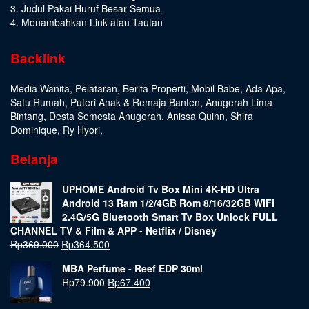
3. Judul Pakai Huruf Besar Semua
4. Menambahkan Link atau Tautan
Backlink
Media Wanita
,
Pelataran
,
Berita Properti
,
Mobil Babe
,
Ada Apa
,
Satu Rumah
,
Puteri Anak & Remaja Banten
,
Anugerah Lima
Bintang
,
Desta Semesta Anugerah
,
Anissa Quinn
,
Shira
Dominique
,
Ry Hyori
,
Belanja
UPHOME Android Tv Box Mini 4K-HD Ultra
Android 13 Ram 1/2/4GB Rom 8/16/32GB WIFI
2.4G/5G Bluetooth Smart Tv Box Unlock FULL
CHANNEL TV & Film & APP - Netflix / Disney
Rp
369.000
Rp
364.500
MBA Perfume - Reef EDP 30ml
Rp
79.900
Rp
67.400