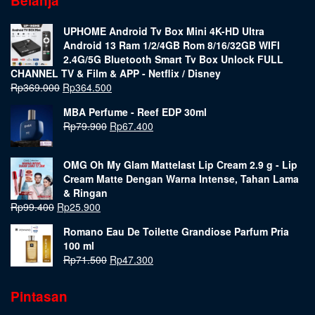
Belanja
UPHOME Android Tv Box Mini 4K-HD Ultra
Android 13 Ram 1/2/4GB Rom 8/16/32GB WIFI
2.4G/5G Bluetooth Smart Tv Box Unlock FULL
CHANNEL TV & Film & APP - Netflix / Disney
Rp
369.000
Rp
364.500
MBA Perfume - Reef EDP 30ml
Rp
79.900
Rp
67.400
OMG Oh My Glam Mattelast Lip Cream 2.9 g - Lip
Cream Matte Dengan Warna Intense, Tahan Lama
& Ringan
Rp
99.400
Rp
25.900
Romano Eau De Toilette Grandiose Parfum Pria
100 ml
Rp
71.500
Rp
47.300
Pintasan