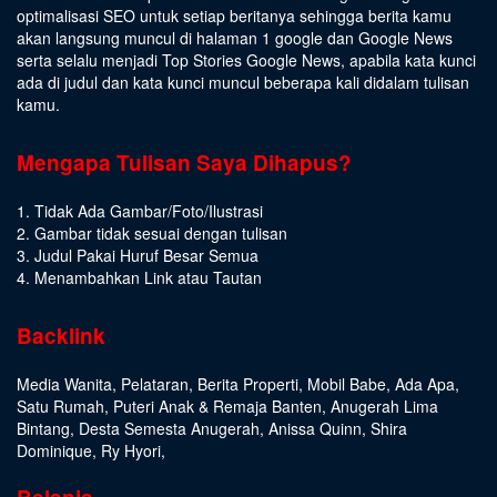
optimalisasi SEO untuk setiap beritanya sehingga berita kamu
akan langsung muncul di halaman 1 google dan Google News
serta selalu menjadi Top Stories Google News, apabila kata kunci
ada di judul dan kata kunci muncul beberapa kali didalam tulisan
kamu.
Mengapa Tulisan Saya Dihapus?
1. Tidak Ada Gambar/Foto/Ilustrasi
2. Gambar tidak sesuai dengan tulisan
3. Judul Pakai Huruf Besar Semua
4. Menambahkan Link atau Tautan
Backlink
Media Wanita
,
Pelataran
,
Berita Properti
,
Mobil Babe
,
Ada Apa
,
Satu Rumah
,
Puteri Anak & Remaja Banten
,
Anugerah Lima
Bintang
,
Desta Semesta Anugerah
,
Anissa Quinn
,
Shira
Dominique
,
Ry Hyori
,