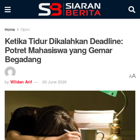
Home
Opini
Ketika Tidur Dikalahkan Deadline:
Potret Mahasiswa yang Gemar
Begadang
A
A
by
Wildan Arif
29 June 2026