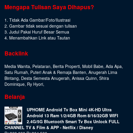
Mengapa Tulisan Saya Dihapus?
1. Tidak Ada Gambar/Foto/Ilustrasi
2. Gambar tidak sesuai dengan tulisan
3. Judul Pakai Huruf Besar Semua
4. Menambahkan Link atau Tautan
Backlink
Media Wanita
,
Pelataran
,
Berita Properti
,
Mobil Babe
,
Ada Apa
,
Satu Rumah
,
Puteri Anak & Remaja Banten
,
Anugerah Lima
Bintang
,
Desta Semesta Anugerah
,
Anissa Quinn
,
Shira
Dominique
,
Ry Hyori
,
Belanja
UPHOME Android Tv Box Mini 4K-HD Ultra
Android 13 Ram 1/2/4GB Rom 8/16/32GB WIFI
2.4G/5G Bluetooth Smart Tv Box Unlock FULL
CHANNEL TV & Film & APP - Netflix / Disney