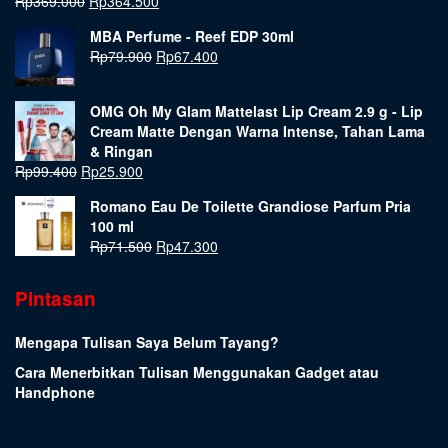
Rp
369.000
Rp
364.500
MBA Perfume - Reef EDP 30ml
Rp
79.900
Rp
67.400
OMG Oh My Glam Mattelast Lip Cream 2.9 g - Lip
Cream Matte Dengan Warna Intense, Tahan Lama
& Ringan
Rp
99.400
Rp
25.900
Romano Eau De Toilette Grandiose Parfum Pria
100 ml
Rp
71.500
Rp
47.300
Pintasan
Mengapa Tulisan Saya Belum Tayang?
Cara Menerbitkan Tulisan Menggunakan Gadget atau
Handphone