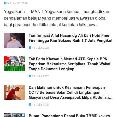
5 AUGUST 2026
Yogyakarta — MAN 1 Yogyakarta kembali menghadirkan
pengalaman belajar yang memperluas wawasan global
bagi para peserta didik melalui kegiatan talkshow...
Tranformasi Aifal Hasan dg Ali Dari Hobi Free
Fire hingga Kini Sukses Raih 1,7 Juta Pengikut
18 JULY 2026
Tak Perlu Khawatir, Menteri ATR/Kepala BPN
Paparkan Mekanisme Sertipikasi Tanah Wakaf
Tanpa Dokumen Lengkap
21 JULY 2026
Dari Matahari untuk Keamanan: Penerapan
CCTV Berbasis Solar Cell di Lingkungan
Masyarakat Desa Asempapak Milpa Abdullah
Endik Mahasiswa Semester 6, Program Kuliah
15 JULY 2026
Kerja Nyata (KKN) R17 Asempapak
Bupati Pandeglang Resmi Buka TMMD ke-129