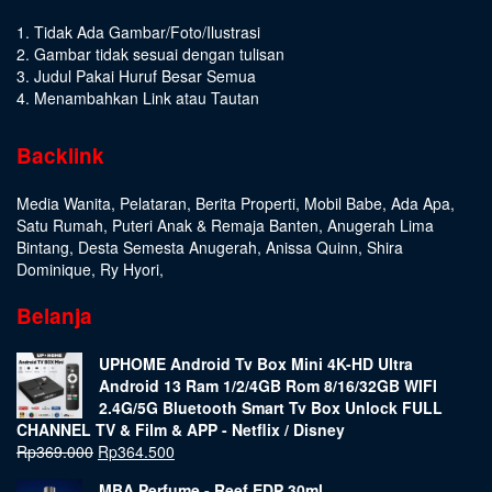
1. Tidak Ada Gambar/Foto/Ilustrasi
2. Gambar tidak sesuai dengan tulisan
3. Judul Pakai Huruf Besar Semua
4. Menambahkan Link atau Tautan
Backlink
Media Wanita
,
Pelataran
,
Berita Properti
,
Mobil Babe
,
Ada Apa
,
Satu Rumah
,
Puteri Anak & Remaja Banten
,
Anugerah Lima
Bintang
,
Desta Semesta Anugerah
,
Anissa Quinn
,
Shira
Dominique
,
Ry Hyori
,
Belanja
UPHOME Android Tv Box Mini 4K-HD Ultra
Android 13 Ram 1/2/4GB Rom 8/16/32GB WIFI
2.4G/5G Bluetooth Smart Tv Box Unlock FULL
CHANNEL TV & Film & APP - Netflix / Disney
Rp
369.000
Rp
364.500
MBA Perfume - Reef EDP 30ml