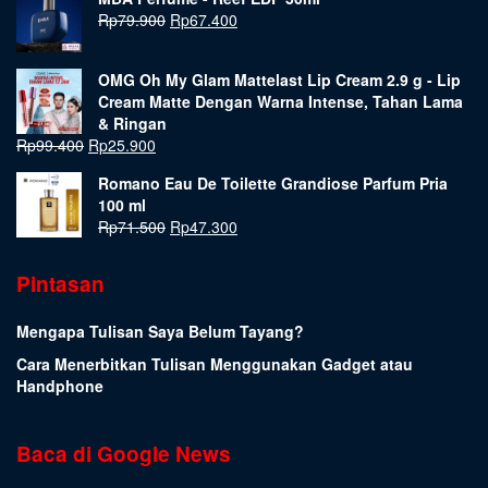
Rp
79.900
Rp
67.400
OMG Oh My Glam Mattelast Lip Cream 2.9 g - Lip
Cream Matte Dengan Warna Intense, Tahan Lama
& Ringan
Rp
99.400
Rp
25.900
Romano Eau De Toilette Grandiose Parfum Pria
100 ml
Rp
71.500
Rp
47.300
Pintasan
Mengapa Tulisan Saya Belum Tayang?
Cara Menerbitkan Tulisan Menggunakan Gadget atau
Handphone
Baca di Google News