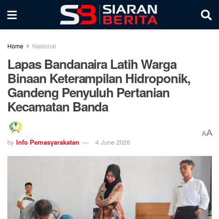
Home
Nasional
Lapas Bandanaira Latih Warga
Binaan Keterampilan Hidroponik,
Gandeng Penyuluh Pertanian
Kecamatan Banda
A
A
by
Info Pemasyarakatan
4 June 2026