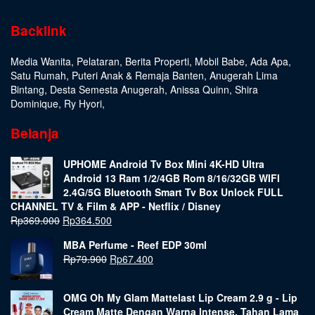
Backlink
Media Wanita
,
Pelataran
,
Berita Properti
,
Mobil Babe
,
Ada Apa
,
Satu Rumah
,
Puteri Anak & Remaja Banten
,
Anugerah Lima
Bintang
,
Desta Semesta Anugerah
,
Anissa Quinn
,
Shira
Dominique
,
Ry Hyori
,
Belanja
UPHOME Android Tv Box Mini 4K-HD Ultra
Android 13 Ram 1/2/4GB Rom 8/16/32GB WIFI
2.4G/5G Bluetooth Smart Tv Box Unlock FULL
CHANNEL TV & Film & APP - Netflix / Disney
Rp
369.000
Rp
364.500
MBA Perfume - Reef EDP 30ml
Rp
79.900
Rp
67.400
OMG Oh My Glam Mattelast Lip Cream 2.9 g - Lip
Cream Matte Dengan Warna Intense, Tahan Lama