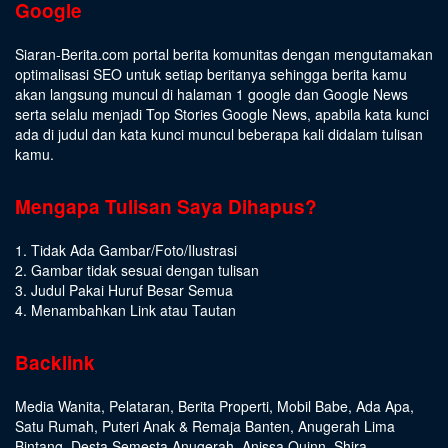
Google
Siaran-Berita.com portal berita komunitas dengan mengutamakan
optimalisasi SEO untuk setiap beritanya sehingga berita kamu
akan langsung muncul di halaman 1 google dan Google News
serta selalu menjadi Top Stories Google News, apabila kata kunci
ada di judul dan kata kunci muncul beberapa kali didalam tulisan
kamu.
Mengapa Tulisan Saya Dihapus?
1. Tidak Ada Gambar/Foto/Ilustrasi
2. Gambar tidak sesuai dengan tulisan
3. Judul Pakai Huruf Besar Semua
4. Menambahkan Link atau Tautan
Backlink
Media Wanita
,
Pelataran
,
Berita Properti
,
Mobil Babe
,
Ada Apa
,
Satu Rumah
,
Puteri Anak & Remaja Banten
,
Anugerah Lima
Bintang
,
Desta Semesta Anugerah
,
Anissa Quinn
,
Shira