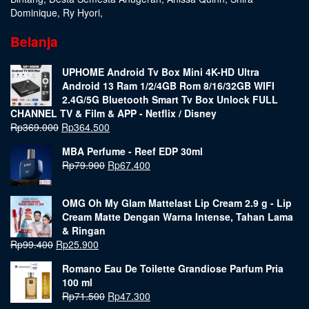
Dominique
,
Ry Hyori
,
Belanja
UPHOME Android Tv Box Mini 4K-HD Ultra
Android 13 Ram 1/2/4GB Rom 8/16/32GB WIFI
2.4G/5G Bluetooth Smart Tv Box Unlock FULL
CHANNEL TV & Film & APP - Netflix / Disney
Rp
369.000
Rp
364.500
MBA Perfume - Reef EDP 30ml
Rp
79.900
Rp
67.400
OMG Oh My Glam Mattelast Lip Cream 2.9 g - Lip
Cream Matte Dengan Warna Intense, Tahan Lama
& Ringan
Rp
99.400
Rp
25.900
Romano Eau De Toilette Grandiose Parfum Pria
100 ml
Rp
71.500
Rp
47.300