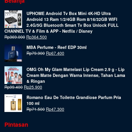
Belanja
UPHOME Android Tv Box Mini 4K-HD Ultra
Android 13 Ram 1/2/4GB Rom 8/16/32GB WIFI
2.4G/5G Bluetooth Smart Tv Box Unlock FULL
CHANNEL TV & Film & APP - Netflix / Disney
Rp
369.000
Rp
364.500
MBA Perfume - Reef EDP 30ml
Rp
79.900
Rp
67.400
OMG Oh My Glam Mattelast Lip Cream 2.9 g - Lip
Cream Matte Dengan Warna Intense, Tahan Lama
& Ringan
Rp
99.400
Rp
25.900
Romano Eau De Toilette Grandiose Parfum Pria
100 ml
Rp
71.500
Rp
47.300
Pintasan