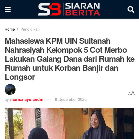
Home
Pendidikan
Mahasiswa KPM UIN Sultanah
Nahrasiyah Kelompok 5 Cot Merbo
Lakukan Galang Dana dari Rumah ke
Rumah untuk Korban Banjir dan
Longsor
A
A
by
marisa ayu andini
6 December 2025