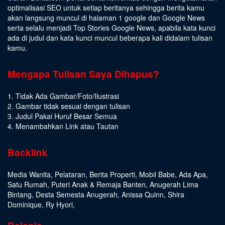
optimalisasi SEO untuk setiap beritanya sehingga berita kamu
akan langsung muncul di halaman 1 google dan Google News
serta selalu menjadi Top Stories Google News, apabila kata kunci
ada di judul dan kata kunci muncul beberapa kali didalam tulisan
kamu.
Mengapa Tulisan Saya Dihapus?
1. Tidak Ada Gambar/Foto/Ilustrasi
2. Gambar tidak sesuai dengan tulisan
3. Judul Pakai Huruf Besar Semua
4. Menambahkan Link atau Tautan
Backlink
Media Wanita
,
Pelataran
,
Berita Properti
,
Mobil Babe
,
Ada Apa
,
Satu Rumah
,
Puteri Anak & Remaja Banten
,
Anugerah Lima
Bintang
,
Desta Semesta Anugerah
,
Anissa Quinn
,
Shira
Dominique
,
Ry Hyori
,