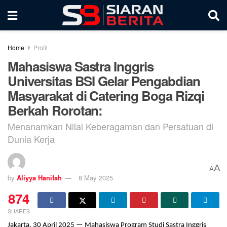
Home
Profil
Mahasiswa Sastra Inggris
Universitas BSI Gelar Pengabdian
Masyarakat di Catering Boga Rizqi
Berkah Rorotan:
Menanamkan Nilai Keberagaman dan Persatuan di
Dunia Kerja
A
A
by
Aliyya Hanifah
8 May 2025
874
SHARES
Jakarta, 30 April 2025 — Mahasiswa Program Studi Sastra Inggris