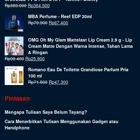
Rp
369.000
Rp
364.500
MBA Perfume - Reef EDP 30ml
Rp
79.900
Rp
67.400
OMG Oh My Glam Mattelast Lip Cream 2.9 g - Lip
Cream Matte Dengan Warna Intense, Tahan Lama
& Ringan
Rp
99.400
Rp
25.900
Romano Eau De Toilette Grandiose Parfum Pria
100 ml
Rp
71.500
Rp
47.300
Pintasan
Mengapa Tulisan Saya Belum Tayang?
Cara Menerbitkan Tulisan Menggunakan Gadget atau
Handphone