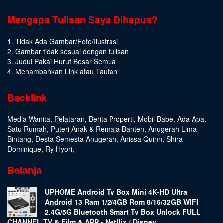
Mengapa Tulisan Saya Dihapus?
1. Tidak Ada Gambar/Foto/Ilustrasi
2. Gambar tidak sesuai dengan tulisan
3. Judul Pakai Huruf Besar Semua
4. Menambahkan Link atau Tautan
Backlink
Media Wanita
,
Pelataran
,
Berita Properti
,
Mobil Babe
,
Ada Apa
,
Satu Rumah
,
Puteri Anak & Remaja Banten
,
Anugerah Lima
Bintang
,
Desta Semesta Anugerah
,
Anissa Quinn
,
Shira
Dominique
,
Ry Hyori
,
Belanja
UPHOME Android Tv Box Mini 4K-HD Ultra
Android 13 Ram 1/2/4GB Rom 8/16/32GB WIFI
2.4G/5G Bluetooth Smart Tv Box Unlock FULL
CHANNEL TV & Film & APP - Netflix / Disney