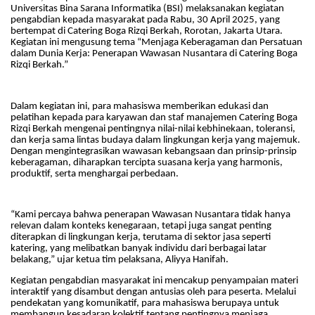
Universitas Bina Sarana Informatika (BSI) melaksanakan kegiatan
pengabdian kepada masyarakat pada Rabu, 30 April 2025, yang
bertempat di Catering Boga Rizqi Berkah, Rorotan, Jakarta Utara.
Kegiatan ini mengusung tema “Menjaga Keberagaman dan Persatuan
dalam Dunia Kerja: Penerapan Wawasan Nusantara di Catering Boga
Rizqi Berkah.”
Dalam kegiatan ini, para mahasiswa memberikan edukasi dan
pelatihan kepada para karyawan dan staf manajemen Catering Boga
Rizqi Berkah mengenai pentingnya nilai-nilai kebhinekaan, toleransi,
dan kerja sama lintas budaya dalam lingkungan kerja yang majemuk.
Dengan mengintegrasikan wawasan kebangsaan dan prinsip-prinsip
keberagaman, diharapkan tercipta suasana kerja yang harmonis,
produktif, serta menghargai perbedaan.
“Kami percaya bahwa penerapan Wawasan Nusantara tidak hanya
relevan dalam konteks kenegaraan, tetapi juga sangat penting
diterapkan di lingkungan kerja, terutama di sektor jasa seperti
katering, yang melibatkan banyak individu dari berbagai latar
belakang,” ujar ketua tim pelaksana, Aliyya Hanifah.
Kegiatan pengabdian masyarakat ini mencakup penyampaian materi
interaktif yang disambut dengan antusias oleh para peserta. Melalui
pendekatan yang komunikatif, para mahasiswa berupaya untuk
membangun kesadaran kolektif tentang pentingnya menjaga