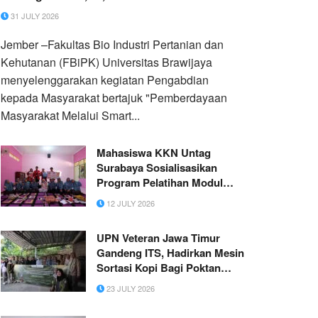
31 JULY 2026
Jember –Fakultas Bio Industri Pertanian dan
Kehutanan (FBiPK) Universitas Brawijaya
menyelenggarakan kegiatan Pengabdian
kepada Masyarakat bertajuk "Pemberdayaan
Masyarakat Melalui Smart...
Mahasiswa KKN Untag
Surabaya Sosialisasikan
Program Pelatihan Modul
Ajar Berbasis APE kepada
12 JULY 2026
Guru TK di Desa Lasem
UPN Veteran Jawa Timur
Gandeng ITS, Hadirkan Mesin
Sortasi Kopi Bagi Poktan
Bumi Rahayu di Desa
23 JULY 2026
Dompyong, Trenggalek