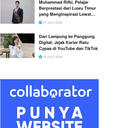
Muhammad Rifki, Pelajar
Berprestasi dari Luwu Timur
yang Menginspirasi Lewat
Prestasi, Kepemimpinan, dan
27 JULY 2026
Kepedulian Sosial
Dari Lampung ke Panggung
Digital: Jejak Karier Ratu
Cypaa di YouTube dan TikTok
16 JULY 2026