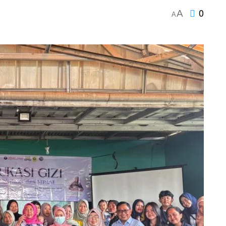
0
A
A