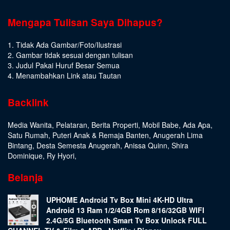
Mengapa Tulisan Saya Dihapus?
1. Tidak Ada Gambar/Foto/Ilustrasi
2. Gambar tidak sesuai dengan tulisan
3. Judul Pakai Huruf Besar Semua
4. Menambahkan Link atau Tautan
Backlink
Media Wanita
,
Pelataran
,
Berita Properti
,
Mobil Babe
,
Ada Apa
,
Satu Rumah
,
Puteri Anak & Remaja Banten
,
Anugerah Lima
Bintang
,
Desta Semesta Anugerah
,
Anissa Quinn
,
Shira
Dominique
,
Ry Hyori
,
Belanja
UPHOME Android Tv Box Mini 4K-HD Ultra
Android 13 Ram 1/2/4GB Rom 8/16/32GB WIFI
2.4G/5G Bluetooth Smart Tv Box Unlock FULL