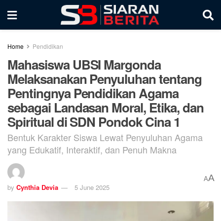
Home
Pendidikan
Mahasiswa UBSI Margonda
Melaksanakan Penyuluhan tentang
Pentingnya Pendidikan Agama
sebagai Landasan Moral, Etika, dan
Spiritual di SDN Pondok Cina 1
Bentuk Karakter Siswa Lewat Penyuluhan Agama
yang Edukatif, Interaktif, dan Penuh Makna
A
A
by
Cynthia Devia
5 June 2025