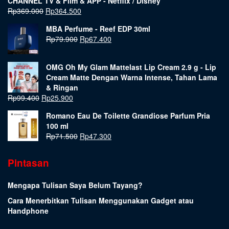
CHANNEL TV & Film & APP - Netflix / Disney
Rp
369.000
Rp
364.500
MBA Perfume - Reef EDP 30ml
Rp
79.900
Rp
67.400
OMG Oh My Glam Mattelast Lip Cream 2.9 g - Lip
Cream Matte Dengan Warna Intense, Tahan Lama
& Ringan
Rp
99.400
Rp
25.900
Romano Eau De Toilette Grandiose Parfum Pria
100 ml
Rp
71.500
Rp
47.300
Pintasan
Mengapa Tulisan Saya Belum Tayang?
Cara Menerbitkan Tulisan Menggunakan Gadget atau
Handphone